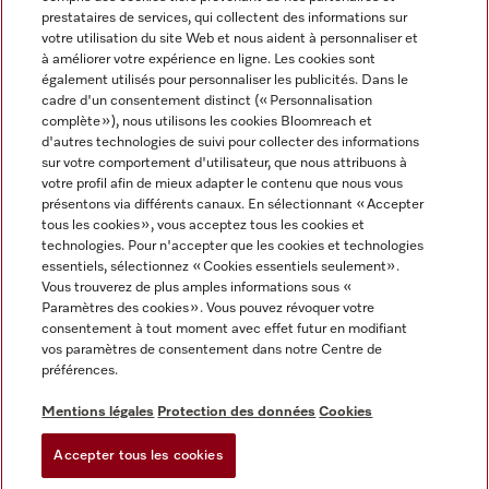
prestataires de services, qui collectent des informations sur
votre utilisation du site Web et nous aident à personnaliser et
à améliorer votre expérience en ligne. Les cookies sont
également utilisés pour personnaliser les publicités. Dans le
cadre d'un consentement distinct (« Personnalisation
complète »), nous utilisons les cookies Bloomreach et
Miele sur Instagram
Miele sur Youtube
d'autres technologies de suivi pour collecter des informations
sur votre comportement d'utilisateur, que nous attribuons à
votre profil afin de mieux adapter le contenu que nous vous
présentons via différents canaux. En sélectionnant « Accepter
tous les cookies », vous acceptez tous les cookies et
technologies. Pour n'accepter que les cookies et technologies
Informations légales
essentiels, sélectionnez « Cookies essentiels seulement».
Vous trouverez de plus amples informations sous «
CGV
Paramètres des cookies ». Vous pouvez révoquer votre
Protection des données
consentement à tout moment avec effet futur en modifiant
Conditions d’utilisation
vos paramètres de consentement dans notre Centre de
préférences.
Déclaration d'accessibilité
Digital Services Act
Mentions légales
Protection des données
Cookies
Formulaire de rétractation
Accepter tous les cookies
Paramètres des cookies