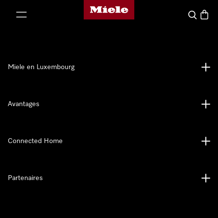
Page d'accueil de Miele
er au contenu
Recherch
Panier
Miele en Luxembourg
Avantages
Connected Home
Partenaires