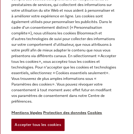
prestataires de services, qui collectent des informations sur
votre utilisation du site Web et nous aident à personnaliser et
à améliorer votre expérience en ligne. Les cookies sont
également utilisés pour personnaliser les publicités. Dans le
cadre d'un consentement distinct (« Personnalisation
complète »), nous utilisons les cookies Bloomreach et
Miele sur Instagram
Miele sur Youtube
d'autres technologies de suivi pour collecter des informations
sur votre comportement d'utilisateur, que nous attribuons à
votre profil afin de mieux adapter le contenu que nous vous
présentons via différents canaux. En sélectionnant « Accepter
tous les cookies », vous acceptez tous les cookies et
technologies. Pour n'accepter que les cookies et technologies
Informations légales
essentiels, sélectionnez « Cookies essentiels seulement».
Vous trouverez de plus amples informations sous «
CGV
Paramètres des cookies ». Vous pouvez révoquer votre
Protection des données
consentement à tout moment avec effet futur en modifiant
Conditions d’utilisation
vos paramètres de consentement dans notre Centre de
préférences.
Déclaration d'accessibilité
Digital Services Act
Mentions légales
Protection des données
Cookies
Formulaire de rétractation
Accepter tous les cookies
Paramètres des cookies