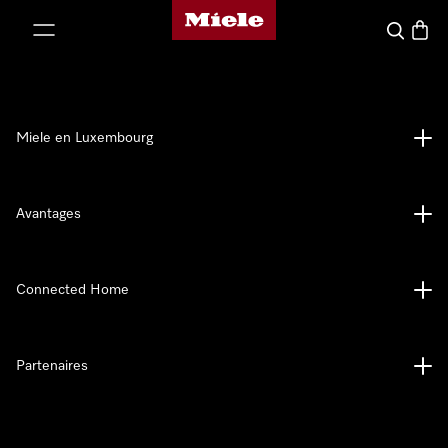
Page d'accueil de Miele
er au contenu
Recherch
Panier
Miele en Luxembourg
Avantages
Connected Home
Partenaires