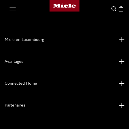
Page d'accueil de Miele
er au contenu
Recherch
Panier
Miele en Luxembourg
Avantages
Connected Home
Partenaires