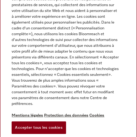
prestataires de services, qui collectent des informations sur
votre utilisation du site Web et nous aident à personnaliser et
à améliorer votre expérience en ligne. Les cookies sont
également utilisés pour personnaliser les publicités. Dans le
cadre d'un consentement distinct (« Personnalisation
complète »), nous utilisons les cookies Bloomreach et
Miele sur Instagram
Miele sur Youtube
d'autres technologies de suivi pour collecter des informations
sur votre comportement d'utilisateur, que nous attribuons à
votre profil afin de mieux adapter le contenu que nous vous
présentons via différents canaux. En sélectionnant « Accepter
tous les cookies », vous acceptez tous les cookies et
technologies. Pour n'accepter que les cookies et technologies
Informations légales
essentiels, sélectionnez « Cookies essentiels seulement».
Vous trouverez de plus amples informations sous «
CGV
Paramètres des cookies ». Vous pouvez révoquer votre
Protection des données
consentement à tout moment avec effet futur en modifiant
Conditions d’utilisation
vos paramètres de consentement dans notre Centre de
préférences.
Déclaration d'accessibilité
Digital Services Act
Mentions légales
Protection des données
Cookies
Formulaire de rétractation
Accepter tous les cookies
Paramètres des cookies