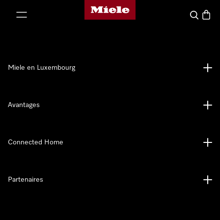
Page d'accueil de Miele
er au contenu
Recherch
Panier
Miele en Luxembourg
Avantages
Connected Home
Partenaires