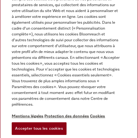
prestataires de services, qui collectent des informations sur
votre utilisation du site Web et nous aident à personnaliser et
à améliorer votre expérience en ligne. Les cookies sont
également utilisés pour personnaliser les publicités. Dans le
cadre d'un consentement distinct (« Personnalisation
complète »), nous utilisons les cookies Bloomreach et
Miele sur Instagram
Miele sur Youtube
d'autres technologies de suivi pour collecter des informations
sur votre comportement d'utilisateur, que nous attribuons à
votre profil afin de mieux adapter le contenu que nous vous
présentons via différents canaux. En sélectionnant « Accepter
tous les cookies », vous acceptez tous les cookies et
technologies. Pour n'accepter que les cookies et technologies
Informations légales
essentiels, sélectionnez « Cookies essentiels seulement».
Vous trouverez de plus amples informations sous «
CGV
Paramètres des cookies ». Vous pouvez révoquer votre
Protection des données
consentement à tout moment avec effet futur en modifiant
Conditions d’utilisation
vos paramètres de consentement dans notre Centre de
préférences.
Déclaration d'accessibilité
Digital Services Act
Mentions légales
Protection des données
Cookies
Formulaire de rétractation
Accepter tous les cookies
Paramètres des cookies