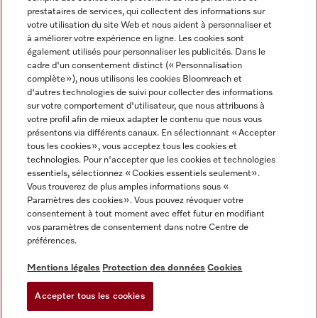
prestataires de services, qui collectent des informations sur
votre utilisation du site Web et nous aident à personnaliser et
à améliorer votre expérience en ligne. Les cookies sont
également utilisés pour personnaliser les publicités. Dans le
cadre d'un consentement distinct (« Personnalisation
complète »), nous utilisons les cookies Bloomreach et
Miele sur Instagram
Miele sur Youtube
d'autres technologies de suivi pour collecter des informations
sur votre comportement d'utilisateur, que nous attribuons à
votre profil afin de mieux adapter le contenu que nous vous
présentons via différents canaux. En sélectionnant « Accepter
tous les cookies », vous acceptez tous les cookies et
technologies. Pour n'accepter que les cookies et technologies
Informations légales
essentiels, sélectionnez « Cookies essentiels seulement».
Vous trouverez de plus amples informations sous «
CGV
Paramètres des cookies ». Vous pouvez révoquer votre
Protection des données
consentement à tout moment avec effet futur en modifiant
Conditions d’utilisation
vos paramètres de consentement dans notre Centre de
préférences.
Déclaration d'accessibilité
Digital Services Act
Mentions légales
Protection des données
Cookies
Formulaire de rétractation
Accepter tous les cookies
Paramètres des cookies