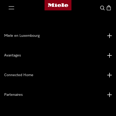
Page d'accueil de Miele
er au contenu
Recherch
Panier
Miele en Luxembourg
Avantages
Connected Home
Partenaires