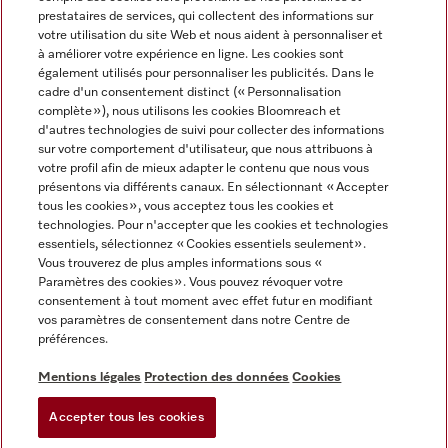
prestataires de services, qui collectent des informations sur
votre utilisation du site Web et nous aident à personnaliser et
à améliorer votre expérience en ligne. Les cookies sont
également utilisés pour personnaliser les publicités. Dans le
cadre d'un consentement distinct (« Personnalisation
complète »), nous utilisons les cookies Bloomreach et
Miele sur Instagram
Miele sur Youtube
d'autres technologies de suivi pour collecter des informations
sur votre comportement d'utilisateur, que nous attribuons à
votre profil afin de mieux adapter le contenu que nous vous
présentons via différents canaux. En sélectionnant « Accepter
tous les cookies », vous acceptez tous les cookies et
technologies. Pour n'accepter que les cookies et technologies
Informations légales
essentiels, sélectionnez « Cookies essentiels seulement».
Vous trouverez de plus amples informations sous «
CGV
Paramètres des cookies ». Vous pouvez révoquer votre
Protection des données
consentement à tout moment avec effet futur en modifiant
Conditions d’utilisation
vos paramètres de consentement dans notre Centre de
préférences.
Déclaration d'accessibilité
Digital Services Act
Mentions légales
Protection des données
Cookies
Formulaire de rétractation
Accepter tous les cookies
Paramètres des cookies