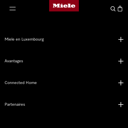
Page d'accueil de Miele
er au contenu
Recherch
Panier
Miele en Luxembourg
Avantages
Connected Home
Partenaires