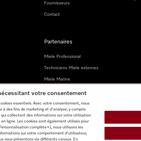
Fournisseurs
Contact
Partenaires
Miele Professional
Techniciens Miele externes
Miele Marine
Architectes & promoteurs
 nécessitant votre consentement
 cookies essentiels. Avec votre consentement, nous
i à des fins de marketing et d'analyse, y compris
qui collectent des informations sur votre utilisation
 en ligne. Les cookies sont également utilisés pour
Personnalisation complète »), nous utilisons les
nformations sur votre comportement d'utilisateur,
onditions d’utilisation
Déclaration d'accessibilité
Digital Service
us vous présentons via différents canaux. En