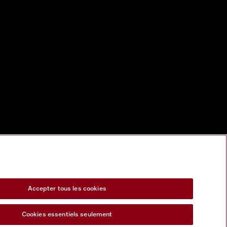
Accepter tous les cookies
Cookies essentiels seulement
s Act
Formulaire de rétractation