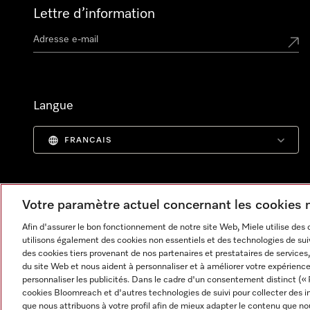
Lettre d’information
Langue
FRANCAIS
Votre paramètre actuel concernant les cookies
Afin d'assurer le bon fonctionnement de notre site Web, Miele utilise des
utilisons également des cookies non essentiels et des technologies de suiv
des cookies tiers provenant de nos partenaires et prestataires de services, 
du site Web et nous aident à personnaliser et à améliorer votre expérience
personnaliser les publicités. Dans le cadre d'un consentement distinct (« 
cookies Bloomreach et d'autres technologies de suivi pour collecter des i
Informations légales
CGV
Protection des données
C
que nous attribuons à votre profil afin de mieux adapter le contenu que no