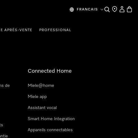
Recherche
Mes donn
Panier
FRANCAIS
CE APRÈS-VENTE
PROFESSIONAL
Connected Home
ns de
Miele@home
Miele app
Assistant vocal
Smart Home Integration
ts
Appareils connectables
antie