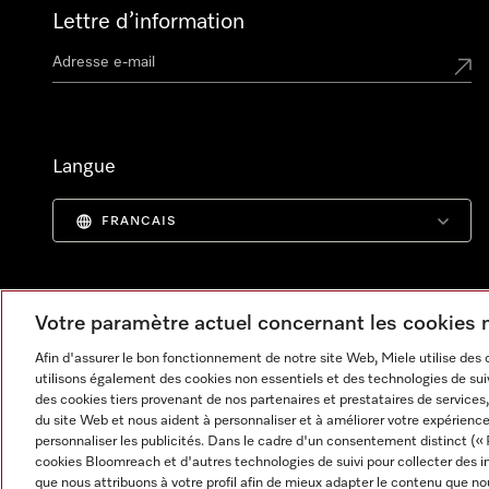
Lettre d’information
Langue
FRANCAIS
Votre paramètre actuel concernant les cookies
Afin d'assurer le bon fonctionnement de notre site Web, Miele utilise des
utilisons également des cookies non essentiels et des technologies de suiv
des cookies tiers provenant de nos partenaires et prestataires de services, 
du site Web et nous aident à personnaliser et à améliorer votre expérience
personnaliser les publicités. Dans le cadre d'un consentement distinct (« 
cookies Bloomreach et d'autres technologies de suivi pour collecter des i
Informations légales
CGV
Protection des données
C
que nous attribuons à votre profil afin de mieux adapter le contenu que no