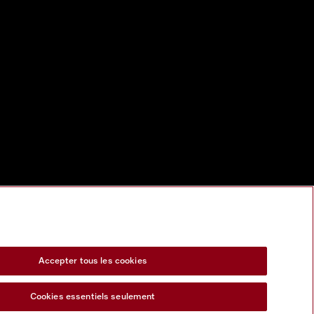
Accepter tous les cookies
Cookies essentiels seulement
s Act
Formulaire de rétractation