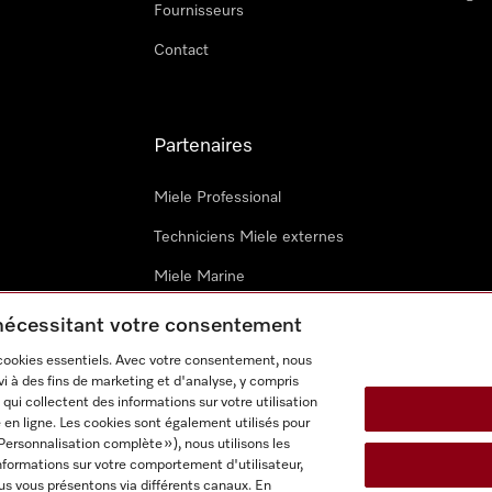
Fournisseurs
Contact
Partenaires
Miele Professional
Techniciens Miele externes
Miele Marine
Architectes & promoteurs
 nécessitant votre consentement
 cookies essentiels. Avec votre consentement, nous
i à des fins de marketing et d'analyse, y compris
qui collectent des informations sur votre utilisation
 en ligne. Les cookies sont également utilisés pour
Personnalisation complète »), nous utilisons les
nformations sur votre comportement d'utilisateur,
onditions d’utilisation
Déclaration d'accessibilité
Digital Service
us vous présentons via différents canaux. En