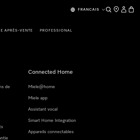
Recherche
Mes donn
Panier
FRANCAIS
CE APRÈS-VENTE
PROFESSIONAL
Connected Home
ns de
Miele@home
Miele app
Assistant vocal
Smart Home Integration
ts
Appareils connectables
antie