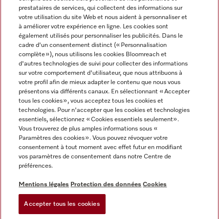
prestataires de services, qui collectent des informations sur
votre utilisation du site Web et nous aident à personnaliser et
à améliorer votre expérience en ligne. Les cookies sont
également utilisés pour personnaliser les publicités. Dans le
cadre d'un consentement distinct (« Personnalisation
complète »), nous utilisons les cookies Bloomreach et
Miele sur Instagram
Miele sur Youtube
d'autres technologies de suivi pour collecter des informations
sur votre comportement d'utilisateur, que nous attribuons à
votre profil afin de mieux adapter le contenu que nous vous
présentons via différents canaux. En sélectionnant « Accepter
tous les cookies », vous acceptez tous les cookies et
technologies. Pour n'accepter que les cookies et technologies
Informations légales
essentiels, sélectionnez « Cookies essentiels seulement».
Vous trouverez de plus amples informations sous «
CGV
Paramètres des cookies ». Vous pouvez révoquer votre
Protection des données
consentement à tout moment avec effet futur en modifiant
Conditions d’utilisation
vos paramètres de consentement dans notre Centre de
préférences.
Déclaration d'accessibilité
Digital Services Act
Mentions légales
Protection des données
Cookies
Formulaire de rétractation
Accepter tous les cookies
Paramètres des cookies