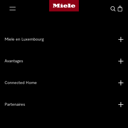
Page d'accueil de Miele
er au contenu
Recherch
Panier
Miele en Luxembourg
Avantages
Connected Home
Partenaires