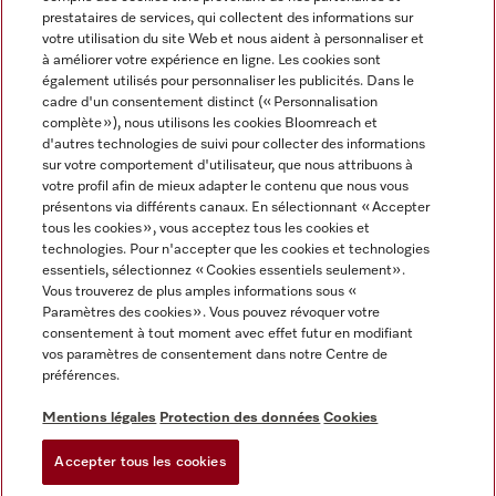
prestataires de services, qui collectent des informations sur
votre utilisation du site Web et nous aident à personnaliser et
à améliorer votre expérience en ligne. Les cookies sont
également utilisés pour personnaliser les publicités. Dans le
cadre d'un consentement distinct (« Personnalisation
complète »), nous utilisons les cookies Bloomreach et
Miele sur Instagram
Miele sur Youtube
d'autres technologies de suivi pour collecter des informations
sur votre comportement d'utilisateur, que nous attribuons à
votre profil afin de mieux adapter le contenu que nous vous
présentons via différents canaux. En sélectionnant « Accepter
tous les cookies », vous acceptez tous les cookies et
technologies. Pour n'accepter que les cookies et technologies
Informations légales
essentiels, sélectionnez « Cookies essentiels seulement».
Vous trouverez de plus amples informations sous «
CGV
Paramètres des cookies ». Vous pouvez révoquer votre
Protection des données
consentement à tout moment avec effet futur en modifiant
Conditions d’utilisation
vos paramètres de consentement dans notre Centre de
préférences.
Déclaration d'accessibilité
Digital Services Act
Mentions légales
Protection des données
Cookies
Formulaire de rétractation
Accepter tous les cookies
Paramètres des cookies