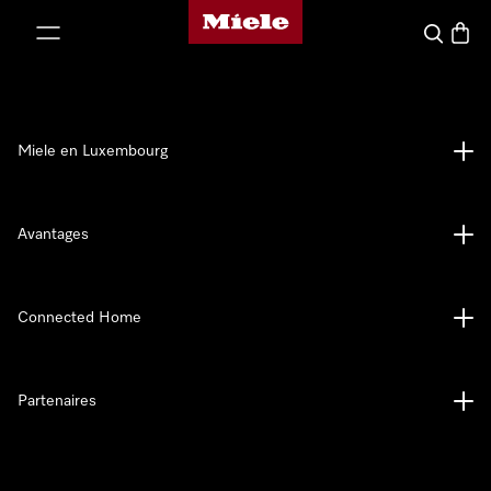
Page d'accueil de Miele
er au contenu
Recherch
Panier
Miele en Luxembourg
Avantages
Connected Home
Partenaires