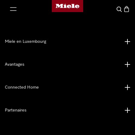
Page d'accueil de Miele
er au contenu
Recherch
Panier
Miele en Luxembourg
Avantages
Connected Home
Partenaires