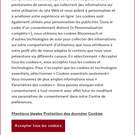
prestataires de services, qui collectent des informations sur
votre utilisation du site Web et nous aident à personnaliser et
à améliorer votre expérience en ligne. Les cookies sont
également utilisés pour personnaliser les publicités. Dans le
cadre d'un consentement distinct (« Personnalisation
complète »), nous utilisons les cookies Bloomreach et
Miele sur Instagram
Miele sur Youtube
d'autres technologies de suivi pour collecter des informations
sur votre comportement d'utilisateur, que nous attribuons à
votre profil afin de mieux adapter le contenu que nous vous
présentons via différents canaux. En sélectionnant « Accepter
tous les cookies », vous acceptez tous les cookies et
technologies. Pour n'accepter que les cookies et technologies
Informations légales
essentiels, sélectionnez « Cookies essentiels seulement».
Vous trouverez de plus amples informations sous «
CGV
Paramètres des cookies ». Vous pouvez révoquer votre
Protection des données
consentement à tout moment avec effet futur en modifiant
Conditions d’utilisation
vos paramètres de consentement dans notre Centre de
préférences.
Déclaration d'accessibilité
Digital Services Act
Mentions légales
Protection des données
Cookies
Formulaire de rétractation
Accepter tous les cookies
Paramètres des cookies