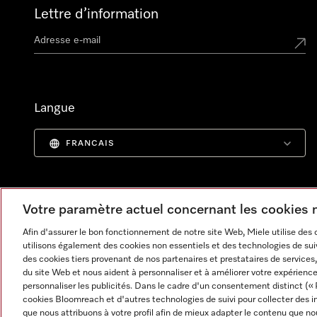
Lettre d’information
Langue
FRANCAIS
Votre paramètre actuel concernant les cookies
Afin d'assurer le bon fonctionnement de notre site Web, Miele utilise des
utilisons également des cookies non essentiels et des technologies de suiv
des cookies tiers provenant de nos partenaires et prestataires de services, 
du site Web et nous aident à personnaliser et à améliorer votre expérience
personnaliser les publicités. Dans le cadre d'un consentement distinct (« 
cookies Bloomreach et d'autres technologies de suivi pour collecter des i
Informations légales
CGV
Protection des données
C
que nous attribuons à votre profil afin de mieux adapter le contenu que no