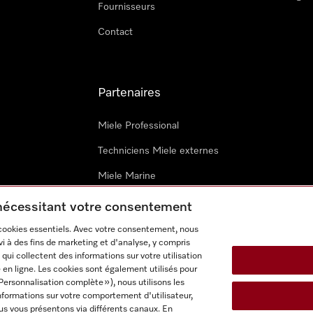
Fournisseurs
Contact
Partenaires
Miele Professional
Techniciens Miele externes
Miele Marine
Architectes & promoteurs
 nécessitant votre consentement
 cookies essentiels. Avec votre consentement, nous
i à des fins de marketing et d'analyse, y compris
qui collectent des informations sur votre utilisation
 en ligne. Les cookies sont également utilisés pour
Personnalisation complète »), nous utilisons les
nformations sur votre comportement d'utilisateur,
onditions d’utilisation
Déclaration d'accessibilité
Digital Service
us vous présentons via différents canaux. En