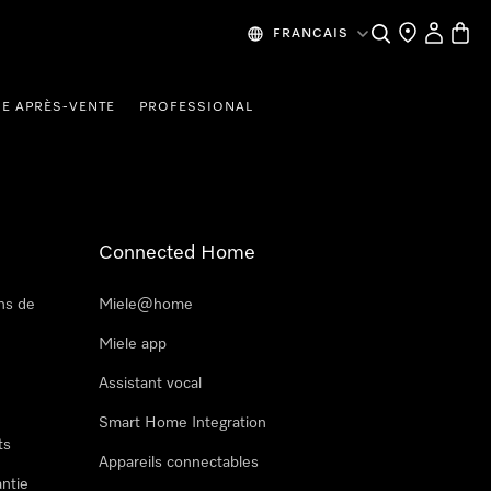
Recherche
Mes donn
Panier
FRANCAIS
CE APRÈS-VENTE
PROFESSIONAL
Connected Home
ns de
Miele@home
Miele app
Assistant vocal
Smart Home Integration
ts
Appareils connectables
antie