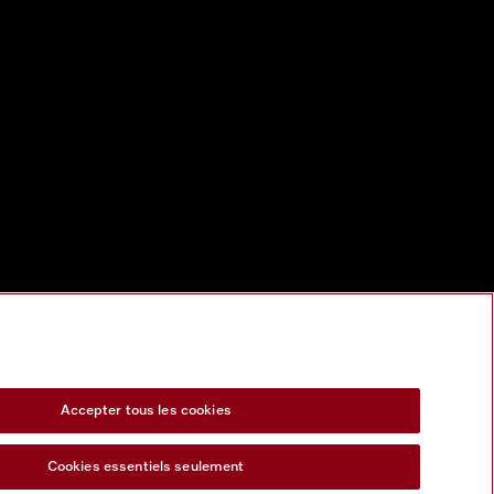
Accepter tous les cookies
Cookies essentiels seulement
s Act
Formulaire de rétractation