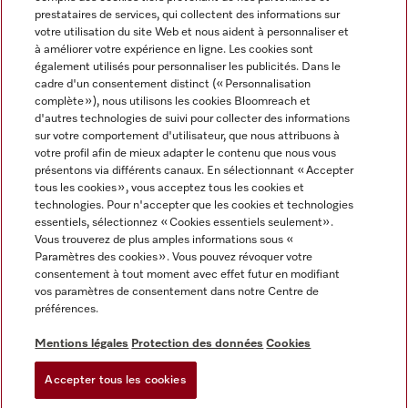
prestataires de services, qui collectent des informations sur
votre utilisation du site Web et nous aident à personnaliser et
à améliorer votre expérience en ligne. Les cookies sont
également utilisés pour personnaliser les publicités. Dans le
cadre d'un consentement distinct (« Personnalisation
complète »), nous utilisons les cookies Bloomreach et
Miele sur Instagram
Miele sur Youtube
d'autres technologies de suivi pour collecter des informations
sur votre comportement d'utilisateur, que nous attribuons à
votre profil afin de mieux adapter le contenu que nous vous
présentons via différents canaux. En sélectionnant « Accepter
tous les cookies », vous acceptez tous les cookies et
technologies. Pour n'accepter que les cookies et technologies
Informations légales
essentiels, sélectionnez « Cookies essentiels seulement».
Vous trouverez de plus amples informations sous «
CGV
Paramètres des cookies ». Vous pouvez révoquer votre
Protection des données
consentement à tout moment avec effet futur en modifiant
Conditions d’utilisation
vos paramètres de consentement dans notre Centre de
préférences.
Déclaration d'accessibilité
Digital Services Act
Mentions légales
Protection des données
Cookies
Formulaire de rétractation
Accepter tous les cookies
Paramètres des cookies