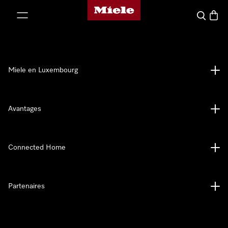
Page d'accueil de Miele
er au contenu
Recherch
Panier
Miele en Luxembourg
Avantages
Connected Home
Partenaires