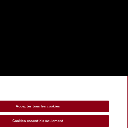
Accepter tous les cookies
Cookies essentiels seulement
s Act
Formulaire de rétractation