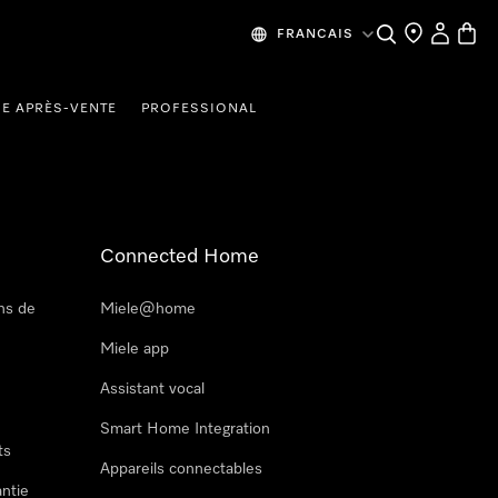
Recherche
Mes donn
Panier
FRANCAIS
CE APRÈS-VENTE
PROFESSIONAL
Connected Home
ns de
Miele@home
Miele app
Assistant vocal
Smart Home Integration
ts
Appareils connectables
antie