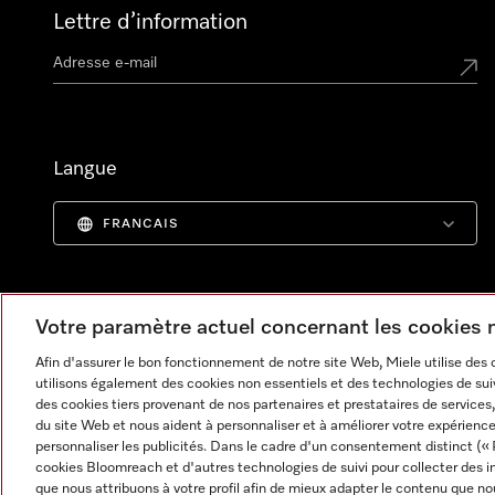
Lettre d’information
Langue
FRANCAIS
Votre paramètre actuel concernant les cookies
Afin d'assurer le bon fonctionnement de notre site Web, Miele utilise des
utilisons également des cookies non essentiels et des technologies de suiv
des cookies tiers provenant de nos partenaires et prestataires de services, 
du site Web et nous aident à personnaliser et à améliorer votre expérience
personnaliser les publicités. Dans le cadre d'un consentement distinct (« 
cookies Bloomreach et d'autres technologies de suivi pour collecter des i
Informations légales
CGV
Protection des données
C
que nous attribuons à votre profil afin de mieux adapter le contenu que no