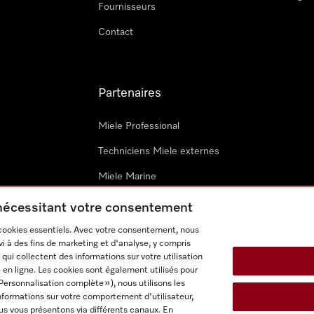
Fournisseurs
Contact
Partenaires
Miele Professional
Techniciens Miele externes
Miele Marine
Architectes & promoteurs
 nécessitant votre consentement
 cookies essentiels. Avec votre consentement, nous
i à des fins de marketing et d'analyse, y compris
qui collectent des informations sur votre utilisation
 en ligne. Les cookies sont également utilisés pour
Personnalisation complète »), nous utilisons les
nformations sur votre comportement d'utilisateur,
onditions d’utilisation
Déclaration d'accessibilité
Digital Service
us vous présentons via différents canaux. En