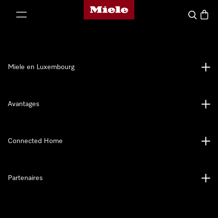
Page d'accueil de Miele
er au contenu
Recherch
Panier
Miele en Luxembourg
Avantages
Connected Home
Partenaires