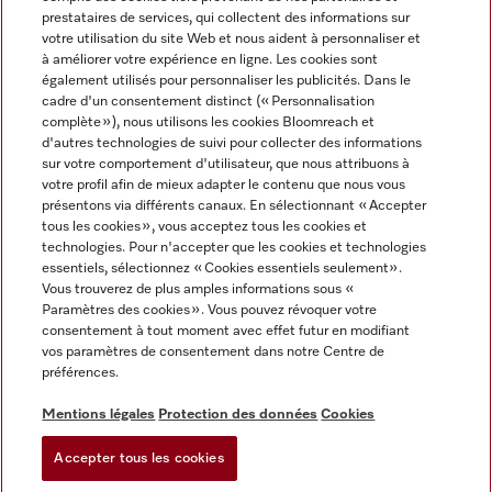
prestataires de services, qui collectent des informations sur
votre utilisation du site Web et nous aident à personnaliser et
à améliorer votre expérience en ligne. Les cookies sont
également utilisés pour personnaliser les publicités. Dans le
cadre d'un consentement distinct (« Personnalisation
complète »), nous utilisons les cookies Bloomreach et
Miele sur Instagram
Miele sur Youtube
d'autres technologies de suivi pour collecter des informations
sur votre comportement d'utilisateur, que nous attribuons à
votre profil afin de mieux adapter le contenu que nous vous
présentons via différents canaux. En sélectionnant « Accepter
tous les cookies », vous acceptez tous les cookies et
technologies. Pour n'accepter que les cookies et technologies
Informations légales
essentiels, sélectionnez « Cookies essentiels seulement».
Vous trouverez de plus amples informations sous «
CGV
Paramètres des cookies ». Vous pouvez révoquer votre
Protection des données
consentement à tout moment avec effet futur en modifiant
Conditions d’utilisation
vos paramètres de consentement dans notre Centre de
préférences.
Déclaration d'accessibilité
Digital Services Act
Mentions légales
Protection des données
Cookies
Formulaire de rétractation
Accepter tous les cookies
Paramètres des cookies