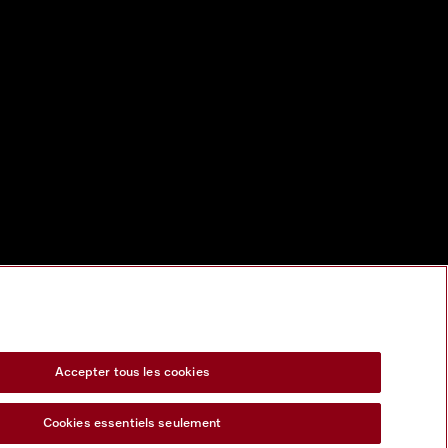
Accepter tous les cookies
Cookies essentiels seulement
s Act
Formulaire de rétractation