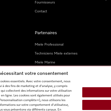
Fournisseurs
Contact
Partenaires
Miele Professional
Techniciens Miele externes
Miele Marine
Architectes & promoteurs
 nécessitant votre consentement
 cookies essentiels. Avec votre consentement, nous
i à des fins de marketing et d'analyse, y compris
qui collectent des informations sur votre utilisation
 en ligne. Les cookies sont également utilisés pour
Personnalisation complète »), nous utilisons les
nformations sur votre comportement d'utilisateur,
onditions d’utilisation
Déclaration d'accessibilité
Digital Service
us vous présentons via différents canaux. En