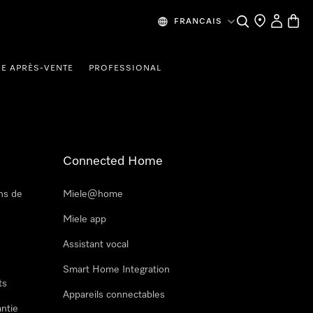
Recherche
Mes donn
Panier
FRANCAIS
CE APRÈS-VENTE
PROFESSIONAL
Connected Home
ns de
Miele@home
Miele app
Assistant vocal
Smart Home Integration
ts
Appareils connectables
antie