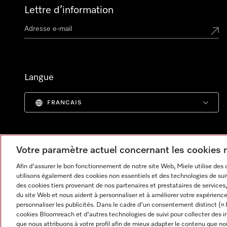
Lettre d’information
Langue
FRANCAIS
Votre paramètre actuel concernant les cookies
Afin d'assurer le bon fonctionnement de notre site Web, Miele utilise des
utilisons également des cookies non essentiels et des technologies de suiv
des cookies tiers provenant de nos partenaires et prestataires de services, 
du site Web et nous aident à personnaliser et à améliorer votre expérience
personnaliser les publicités. Dans le cadre d'un consentement distinct (« 
cookies Bloomreach et d'autres technologies de suivi pour collecter des i
Informations légales
CGV
Protection des données
C
que nous attribuons à votre profil afin de mieux adapter le contenu que no