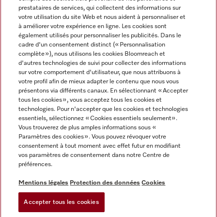
prestataires de services, qui collectent des informations sur
votre utilisation du site Web et nous aident à personnaliser et
à améliorer votre expérience en ligne. Les cookies sont
également utilisés pour personnaliser les publicités. Dans le
cadre d'un consentement distinct (« Personnalisation
complète »), nous utilisons les cookies Bloomreach et
Miele sur Instagram
Miele sur Youtube
d'autres technologies de suivi pour collecter des informations
sur votre comportement d'utilisateur, que nous attribuons à
votre profil afin de mieux adapter le contenu que nous vous
présentons via différents canaux. En sélectionnant « Accepter
tous les cookies », vous acceptez tous les cookies et
technologies. Pour n'accepter que les cookies et technologies
Informations légales
essentiels, sélectionnez « Cookies essentiels seulement».
Vous trouverez de plus amples informations sous «
CGV
Paramètres des cookies ». Vous pouvez révoquer votre
Protection des données
consentement à tout moment avec effet futur en modifiant
Conditions d’utilisation
vos paramètres de consentement dans notre Centre de
préférences.
Déclaration d'accessibilité
Digital Services Act
Mentions légales
Protection des données
Cookies
Formulaire de rétractation
Accepter tous les cookies
Paramètres des cookies