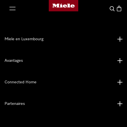
Page d'accueil de Miele
er au contenu
Recherch
Panier
Miele en Luxembourg
Avantages
Connected Home
Partenaires