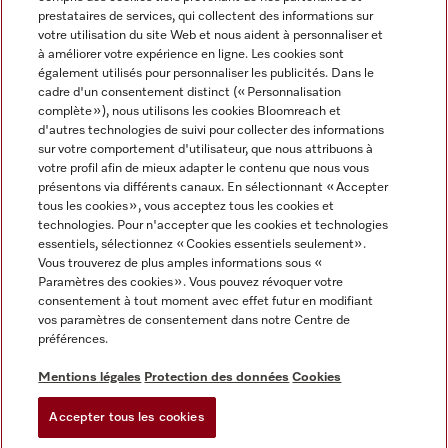
prestataires de services, qui collectent des informations sur
votre utilisation du site Web et nous aident à personnaliser et
à améliorer votre expérience en ligne. Les cookies sont
également utilisés pour personnaliser les publicités. Dans le
cadre d'un consentement distinct (« Personnalisation
complète »), nous utilisons les cookies Bloomreach et
Miele sur Instagram
Miele sur Youtube
d'autres technologies de suivi pour collecter des informations
sur votre comportement d'utilisateur, que nous attribuons à
votre profil afin de mieux adapter le contenu que nous vous
présentons via différents canaux. En sélectionnant « Accepter
tous les cookies », vous acceptez tous les cookies et
technologies. Pour n'accepter que les cookies et technologies
Informations légales
essentiels, sélectionnez « Cookies essentiels seulement».
Vous trouverez de plus amples informations sous «
CGV
Paramètres des cookies ». Vous pouvez révoquer votre
Protection des données
consentement à tout moment avec effet futur en modifiant
Conditions d’utilisation
vos paramètres de consentement dans notre Centre de
préférences.
Déclaration d'accessibilité
Digital Services Act
Mentions légales
Protection des données
Cookies
Formulaire de rétractation
Accepter tous les cookies
Paramètres des cookies