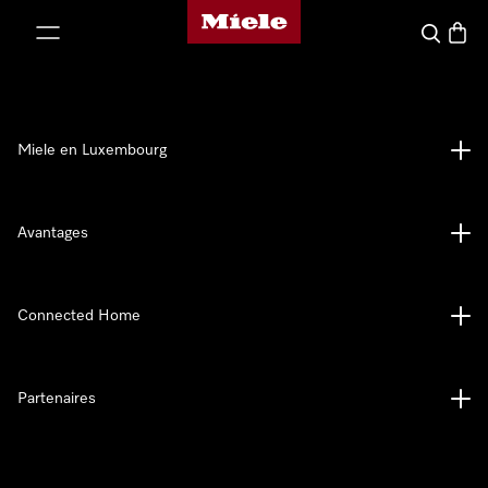
Page d'accueil de Miele
er au contenu
Recherch
Panier
Miele en Luxembourg
Avantages
Connected Home
Partenaires