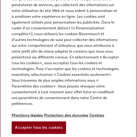
prestataires de services, qui collectent des informations sur
votre utilisation du site Web et nous aident à personnaliser et
à améliorer votre expérience en ligne. Les cookies sont
également utilisés pour personnaliser les publicités. Dans le
cadre d'un consentement distinct (« Personnalisation
complète »), nous utilisons les cookies Bloomreach et
Miele sur Instagram
Miele sur Youtube
d'autres technologies de suivi pour collecter des informations
sur votre comportement d'utilisateur, que nous attribuons à
votre profil afin de mieux adapter le contenu que nous vous
présentons via différents canaux. En sélectionnant « Accepter
tous les cookies », vous acceptez tous les cookies et
technologies. Pour n'accepter que les cookies et technologies
Informations légales
essentiels, sélectionnez « Cookies essentiels seulement».
Vous trouverez de plus amples informations sous «
CGV
Paramètres des cookies ». Vous pouvez révoquer votre
Protection des données
consentement à tout moment avec effet futur en modifiant
Conditions d’utilisation
vos paramètres de consentement dans notre Centre de
préférences.
Déclaration d'accessibilité
Digital Services Act
Mentions légales
Protection des données
Cookies
Formulaire de rétractation
Accepter tous les cookies
Paramètres des cookies