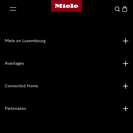
Page d'accueil de Miele
er au contenu
Recherch
Panier
Miele en Luxembourg
Avantages
Connected Home
Partenaires