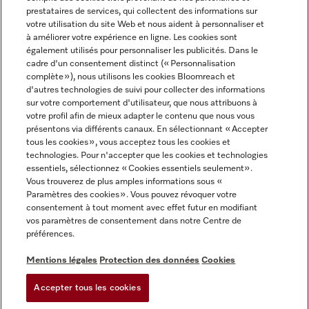
prestataires de services, qui collectent des informations sur
votre utilisation du site Web et nous aident à personnaliser et
à améliorer votre expérience en ligne. Les cookies sont
également utilisés pour personnaliser les publicités. Dans le
cadre d'un consentement distinct (« Personnalisation
complète »), nous utilisons les cookies Bloomreach et
Miele sur Instagram
Miele sur Youtube
d'autres technologies de suivi pour collecter des informations
sur votre comportement d'utilisateur, que nous attribuons à
votre profil afin de mieux adapter le contenu que nous vous
présentons via différents canaux. En sélectionnant « Accepter
tous les cookies », vous acceptez tous les cookies et
technologies. Pour n'accepter que les cookies et technologies
Informations légales
essentiels, sélectionnez « Cookies essentiels seulement».
Vous trouverez de plus amples informations sous «
CGV
Paramètres des cookies ». Vous pouvez révoquer votre
Protection des données
consentement à tout moment avec effet futur en modifiant
Conditions d’utilisation
vos paramètres de consentement dans notre Centre de
préférences.
Déclaration d'accessibilité
Digital Services Act
Mentions légales
Protection des données
Cookies
Formulaire de rétractation
Accepter tous les cookies
Paramètres des cookies