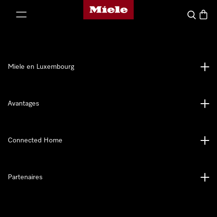
Page d'accueil de Miele
er au contenu
Recherch
Panier
Miele en Luxembourg
Avantages
Connected Home
Partenaires