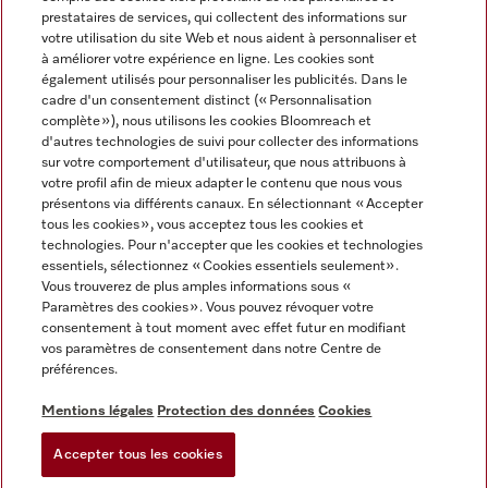
prestataires de services, qui collectent des informations sur
votre utilisation du site Web et nous aident à personnaliser et
à améliorer votre expérience en ligne. Les cookies sont
également utilisés pour personnaliser les publicités. Dans le
cadre d'un consentement distinct (« Personnalisation
complète »), nous utilisons les cookies Bloomreach et
Miele sur Instagram
Miele sur Youtube
d'autres technologies de suivi pour collecter des informations
sur votre comportement d'utilisateur, que nous attribuons à
votre profil afin de mieux adapter le contenu que nous vous
présentons via différents canaux. En sélectionnant « Accepter
tous les cookies », vous acceptez tous les cookies et
technologies. Pour n'accepter que les cookies et technologies
Informations légales
essentiels, sélectionnez « Cookies essentiels seulement».
Vous trouverez de plus amples informations sous «
CGV
Paramètres des cookies ». Vous pouvez révoquer votre
Protection des données
consentement à tout moment avec effet futur en modifiant
Conditions d’utilisation
vos paramètres de consentement dans notre Centre de
préférences.
Déclaration d'accessibilité
Digital Services Act
Mentions légales
Protection des données
Cookies
Formulaire de rétractation
Accepter tous les cookies
Paramètres des cookies