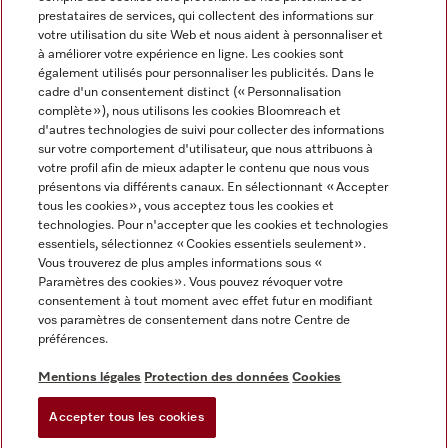
prestataires de services, qui collectent des informations sur
votre utilisation du site Web et nous aident à personnaliser et
à améliorer votre expérience en ligne. Les cookies sont
également utilisés pour personnaliser les publicités. Dans le
cadre d'un consentement distinct (« Personnalisation
complète »), nous utilisons les cookies Bloomreach et
Miele sur Instagram
Miele sur Youtube
d'autres technologies de suivi pour collecter des informations
sur votre comportement d'utilisateur, que nous attribuons à
votre profil afin de mieux adapter le contenu que nous vous
présentons via différents canaux. En sélectionnant « Accepter
tous les cookies », vous acceptez tous les cookies et
technologies. Pour n'accepter que les cookies et technologies
Informations légales
essentiels, sélectionnez « Cookies essentiels seulement».
Vous trouverez de plus amples informations sous «
CGV
Paramètres des cookies ». Vous pouvez révoquer votre
Protection des données
consentement à tout moment avec effet futur en modifiant
Conditions d’utilisation
vos paramètres de consentement dans notre Centre de
préférences.
Déclaration d'accessibilité
Digital Services Act
Mentions légales
Protection des données
Cookies
Formulaire de rétractation
Accepter tous les cookies
Paramètres des cookies