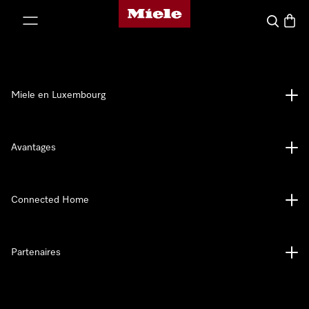
Page d'accueil de Miele
er au contenu
Recherch
Panier
Miele en Luxembourg
Avantages
Connected Home
Partenaires