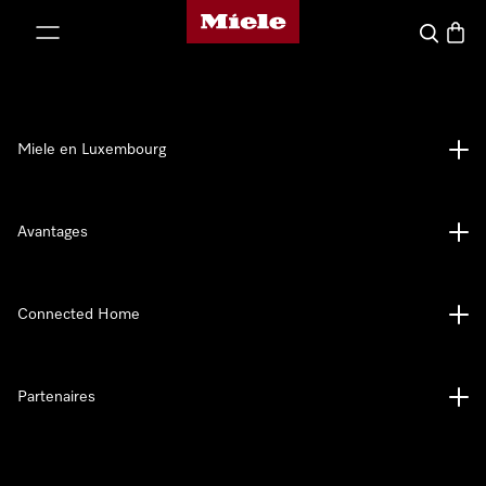
Page d'accueil de Miele
er au contenu
Recherch
Panier
Miele en Luxembourg
Avantages
Connected Home
Partenaires