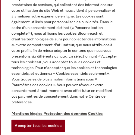
prestataires de services, qui collectent des informations sur
votre utilisation du site Web et nous aident à personnaliser et
à améliorer votre expérience en ligne. Les cookies sont
également utilisés pour personnaliser les publicités. Dans le
cadre d'un consentement distinct (« Personnalisation
complète »), nous utilisons les cookies Bloomreach et
Miele sur Instagram
Miele sur Youtube
d'autres technologies de suivi pour collecter des informations
sur votre comportement d'utilisateur, que nous attribuons à
votre profil afin de mieux adapter le contenu que nous vous
présentons via différents canaux. En sélectionnant « Accepter
tous les cookies », vous acceptez tous les cookies et
technologies. Pour n'accepter que les cookies et technologies
Informations légales
essentiels, sélectionnez « Cookies essentiels seulement».
Vous trouverez de plus amples informations sous «
CGV
Paramètres des cookies ». Vous pouvez révoquer votre
Protection des données
consentement à tout moment avec effet futur en modifiant
Conditions d’utilisation
vos paramètres de consentement dans notre Centre de
préférences.
Déclaration d'accessibilité
Digital Services Act
Mentions légales
Protection des données
Cookies
Formulaire de rétractation
Accepter tous les cookies
Paramètres des cookies