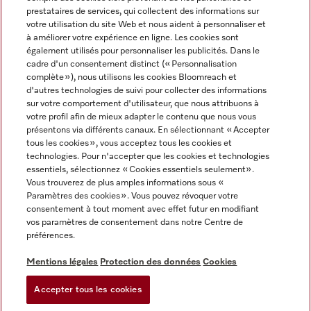
prestataires de services, qui collectent des informations sur
votre utilisation du site Web et nous aident à personnaliser et
à améliorer votre expérience en ligne. Les cookies sont
également utilisés pour personnaliser les publicités. Dans le
cadre d'un consentement distinct (« Personnalisation
complète »), nous utilisons les cookies Bloomreach et
Miele sur Instagram
Miele sur Youtube
d'autres technologies de suivi pour collecter des informations
sur votre comportement d'utilisateur, que nous attribuons à
votre profil afin de mieux adapter le contenu que nous vous
présentons via différents canaux. En sélectionnant « Accepter
tous les cookies », vous acceptez tous les cookies et
technologies. Pour n'accepter que les cookies et technologies
Informations légales
essentiels, sélectionnez « Cookies essentiels seulement».
Vous trouverez de plus amples informations sous «
CGV
Paramètres des cookies ». Vous pouvez révoquer votre
Protection des données
consentement à tout moment avec effet futur en modifiant
Conditions d’utilisation
vos paramètres de consentement dans notre Centre de
préférences.
Déclaration d'accessibilité
Digital Services Act
Mentions légales
Protection des données
Cookies
Formulaire de rétractation
Accepter tous les cookies
Paramètres des cookies