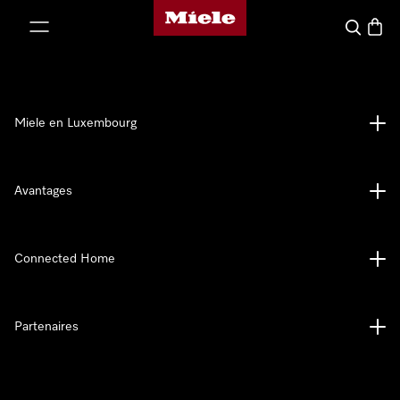
Page d'accueil de Miele
er au contenu
Recherch
Panier
Miele en Luxembourg
Avantages
Connected Home
Partenaires