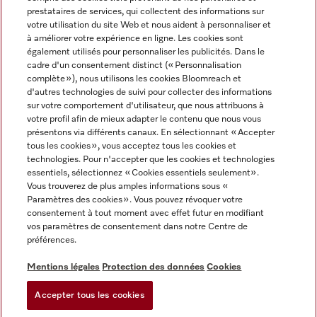
prestataires de services, qui collectent des informations sur
votre utilisation du site Web et nous aident à personnaliser et
à améliorer votre expérience en ligne. Les cookies sont
également utilisés pour personnaliser les publicités. Dans le
cadre d'un consentement distinct (« Personnalisation
complète »), nous utilisons les cookies Bloomreach et
Miele sur Instagram
Miele sur Youtube
d'autres technologies de suivi pour collecter des informations
sur votre comportement d'utilisateur, que nous attribuons à
votre profil afin de mieux adapter le contenu que nous vous
présentons via différents canaux. En sélectionnant « Accepter
tous les cookies », vous acceptez tous les cookies et
technologies. Pour n'accepter que les cookies et technologies
Informations légales
essentiels, sélectionnez « Cookies essentiels seulement».
Vous trouverez de plus amples informations sous «
CGV
Paramètres des cookies ». Vous pouvez révoquer votre
Protection des données
consentement à tout moment avec effet futur en modifiant
Conditions d’utilisation
vos paramètres de consentement dans notre Centre de
préférences.
Déclaration d'accessibilité
Digital Services Act
Mentions légales
Protection des données
Cookies
Formulaire de rétractation
Accepter tous les cookies
Paramètres des cookies