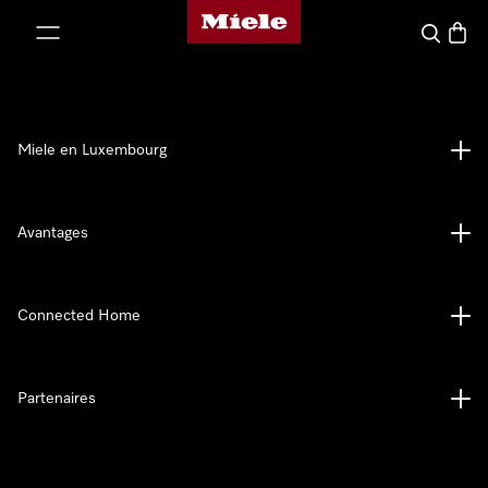
Page d'accueil de Miele
er au contenu
Recherch
Panier
Miele en Luxembourg
Avantages
Connected Home
Partenaires