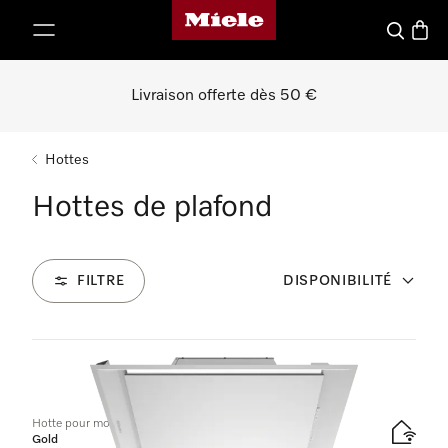
Page d'accueil de Miele
er au contenu
Recherch
Panier
Livraison offerte dès 50 €
Hottes
Hottes de plafond
FILTRE
DISPONIBILITÉ
2
Produits
Hotte pour montage dans plafond
Gold