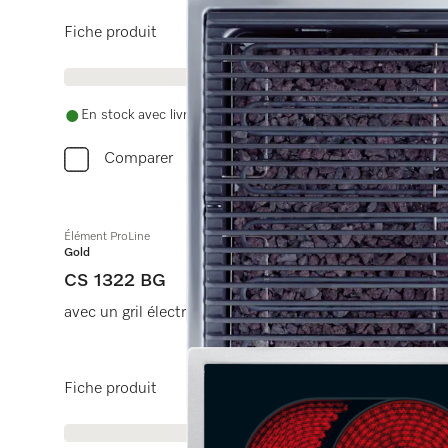
Fiche produit
En stock avec livraison gratuite
Comparer
Élément ProLine
Gold
CS 1322 BG
avec un gril électrique pour les grillades
Fiche produit