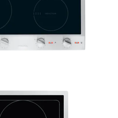
à induction
pareil ?