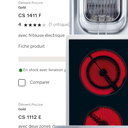
Élément ProLine
Gold
CS 1411 F
4
(1 critique)
4 étoiles sur 5
avec friteuse électrique
Fiche produit
En stock avec livraison gratuite
Comparer
Élément ProLine
Gold
CS 1112 E
avec deux zones de cuisson électriques