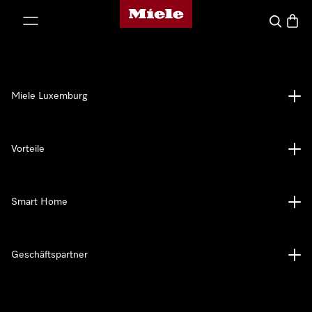
Miele-Homepage
nhalt springen
Suche
Waren
Miele Luxemburg
Vorteile
Smart Home
Geschäftspartner