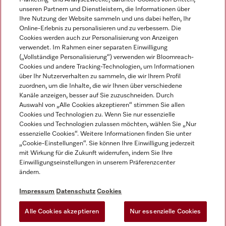
unseren Partnern und Dienstleistern, die Informationen über
Ihre Nutzung der Website sammeln und uns dabei helfen, Ihr
Online-Erlebnis zu personalisieren und zu verbessern. Die
Cookies werden auch zur Personalisierung von Anzeigen
verwendet. Im Rahmen einer separaten Einwilligung
(„Vollständige Personalisierung“) verwenden wir Bloomreach-
Miele auf Instagram
Miele auf Youtube
Cookies und andere Tracking-Technologien, um Informationen
über Ihr Nutzerverhalten zu sammeln, die wir Ihrem Profil
zuordnen, um die Inhalte, die wir Ihnen über verschiedene
Kanäle anzeigen, besser auf Sie zuzuschneiden. Durch
Auswahl von „Alle Cookies akzeptieren“ stimmen Sie allen
Cookies und Technologien zu. Wenn Sie nur essenzielle
Impressum
Cookies und Technologien zulassen möchten, wählen Sie „Nur
essenzielle Cookies“. Weitere Informationen finden Sie unter
AGB
„Cookie-Einstellungen“. Sie können Ihre Einwilligung jederzeit
Datenschutz
mit Wirkung für die Zukunft widerrufen, indem Sie Ihre
Einwilligungseinstellungen in unserem Präferenzcenter
Nutzungsbedingungen
ändern.
Barrièrefreiheetserklärung
Gesetzen über digitale Dienste
Impressum
Datenschutz
Cookies
Widerrufsformular
Alle Cookies akzeptieren
Nur essenzielle Cookies
Cookie-Einstellungen