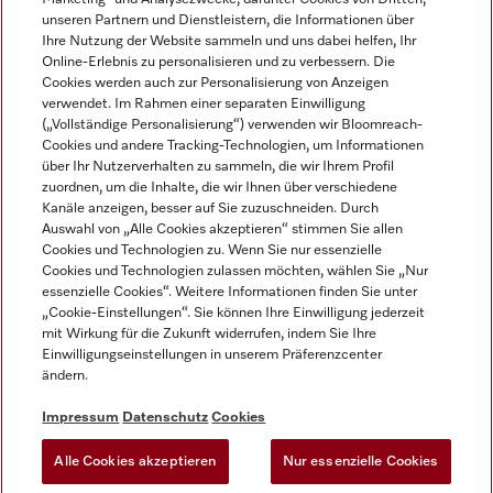
unseren Partnern und Dienstleistern, die Informationen über
Ihre Nutzung der Website sammeln und uns dabei helfen, Ihr
Online-Erlebnis zu personalisieren und zu verbessern. Die
Cookies werden auch zur Personalisierung von Anzeigen
verwendet. Im Rahmen einer separaten Einwilligung
(„Vollständige Personalisierung“) verwenden wir Bloomreach-
Miele auf Instagram
Miele auf Youtube
Cookies und andere Tracking-Technologien, um Informationen
über Ihr Nutzerverhalten zu sammeln, die wir Ihrem Profil
zuordnen, um die Inhalte, die wir Ihnen über verschiedene
Kanäle anzeigen, besser auf Sie zuzuschneiden. Durch
Auswahl von „Alle Cookies akzeptieren“ stimmen Sie allen
Cookies und Technologien zu. Wenn Sie nur essenzielle
Impressum
Cookies und Technologien zulassen möchten, wählen Sie „Nur
essenzielle Cookies“. Weitere Informationen finden Sie unter
AGB
„Cookie-Einstellungen“. Sie können Ihre Einwilligung jederzeit
Datenschutz
mit Wirkung für die Zukunft widerrufen, indem Sie Ihre
Einwilligungseinstellungen in unserem Präferenzcenter
Nutzungsbedingungen
ändern.
Barrièrefreiheetserklärung
Gesetzen über digitale Dienste
Impressum
Datenschutz
Cookies
Widerrufsformular
Alle Cookies akzeptieren
Nur essenzielle Cookies
Cookie-Einstellungen