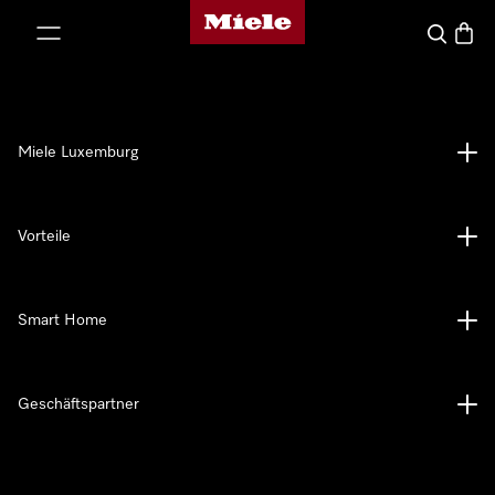
Miele-Homepage
nhalt springen
Suche
Waren
Miele Luxemburg
Vorteile
Smart Home
Geschäftspartner