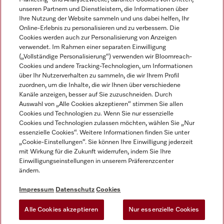
unseren Partnern und Dienstleistern, die Informationen über
Ihre Nutzung der Website sammeln und uns dabei helfen, Ihr
Online-Erlebnis zu personalisieren und zu verbessern. Die
Cookies werden auch zur Personalisierung von Anzeigen
verwendet. Im Rahmen einer separaten Einwilligung
(„Vollständige Personalisierung“) verwenden wir Bloomreach-
Miele auf Instagram
Miele auf Youtube
Cookies und andere Tracking-Technologien, um Informationen
über Ihr Nutzerverhalten zu sammeln, die wir Ihrem Profil
zuordnen, um die Inhalte, die wir Ihnen über verschiedene
Kanäle anzeigen, besser auf Sie zuzuschneiden. Durch
Auswahl von „Alle Cookies akzeptieren“ stimmen Sie allen
Cookies und Technologien zu. Wenn Sie nur essenzielle
Impressum
Cookies und Technologien zulassen möchten, wählen Sie „Nur
essenzielle Cookies“. Weitere Informationen finden Sie unter
AGB
„Cookie-Einstellungen“. Sie können Ihre Einwilligung jederzeit
Datenschutz
mit Wirkung für die Zukunft widerrufen, indem Sie Ihre
Einwilligungseinstellungen in unserem Präferenzcenter
Nutzungsbedingungen
ändern.
Barrièrefreiheetserklärung
Gesetzen über digitale Dienste
Impressum
Datenschutz
Cookies
Widerrufsformular
Alle Cookies akzeptieren
Nur essenzielle Cookies
Cookie-Einstellungen