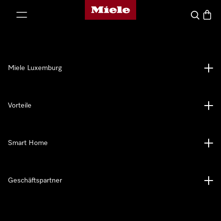
Miele-Homepage
nhalt springen
Suche
Waren
Miele Luxemburg
Vorteile
Smart Home
Geschäftspartner