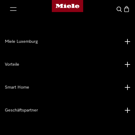
Miele-Homepage
nhalt springen
Suche
Waren
Miele Luxemburg
Vorteile
Smart Home
Geschäftspartner