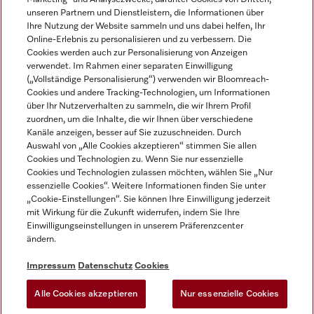
unseren Partnern und Dienstleistern, die Informationen über
Ihre Nutzung der Website sammeln und uns dabei helfen, Ihr
Online-Erlebnis zu personalisieren und zu verbessern. Die
Cookies werden auch zur Personalisierung von Anzeigen
verwendet. Im Rahmen einer separaten Einwilligung
(„Vollständige Personalisierung“) verwenden wir Bloomreach-
Miele auf Instagram
Miele auf Youtube
Cookies und andere Tracking-Technologien, um Informationen
über Ihr Nutzerverhalten zu sammeln, die wir Ihrem Profil
zuordnen, um die Inhalte, die wir Ihnen über verschiedene
Kanäle anzeigen, besser auf Sie zuzuschneiden. Durch
Auswahl von „Alle Cookies akzeptieren“ stimmen Sie allen
Cookies und Technologien zu. Wenn Sie nur essenzielle
Impressum
Cookies und Technologien zulassen möchten, wählen Sie „Nur
essenzielle Cookies“. Weitere Informationen finden Sie unter
AGB
„Cookie-Einstellungen“. Sie können Ihre Einwilligung jederzeit
Datenschutz
mit Wirkung für die Zukunft widerrufen, indem Sie Ihre
Einwilligungseinstellungen in unserem Präferenzcenter
Nutzungsbedingungen
ändern.
Barrièrefreiheetserklärung
Gesetzen über digitale Dienste
Impressum
Datenschutz
Cookies
Widerrufsformular
Alle Cookies akzeptieren
Nur essenzielle Cookies
Cookie-Einstellungen