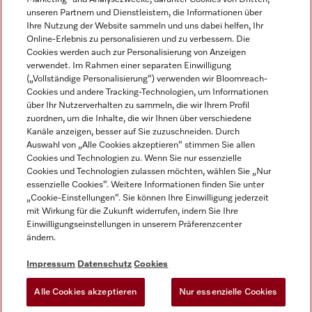
unseren Partnern und Dienstleistern, die Informationen über
Ihre Nutzung der Website sammeln und uns dabei helfen, Ihr
Online-Erlebnis zu personalisieren und zu verbessern. Die
Cookies werden auch zur Personalisierung von Anzeigen
verwendet. Im Rahmen einer separaten Einwilligung
(„Vollständige Personalisierung“) verwenden wir Bloomreach-
Miele auf Instagram
Miele auf Youtube
Cookies und andere Tracking-Technologien, um Informationen
über Ihr Nutzerverhalten zu sammeln, die wir Ihrem Profil
zuordnen, um die Inhalte, die wir Ihnen über verschiedene
Kanäle anzeigen, besser auf Sie zuzuschneiden. Durch
Auswahl von „Alle Cookies akzeptieren“ stimmen Sie allen
Cookies und Technologien zu. Wenn Sie nur essenzielle
Impressum
Cookies und Technologien zulassen möchten, wählen Sie „Nur
essenzielle Cookies“. Weitere Informationen finden Sie unter
AGB
„Cookie-Einstellungen“. Sie können Ihre Einwilligung jederzeit
Datenschutz
mit Wirkung für die Zukunft widerrufen, indem Sie Ihre
Einwilligungseinstellungen in unserem Präferenzcenter
Nutzungsbedingungen
ändern.
Barrièrefreiheetserklärung
Gesetzen über digitale Dienste
Impressum
Datenschutz
Cookies
Widerrufsformular
Alle Cookies akzeptieren
Nur essenzielle Cookies
Cookie-Einstellungen