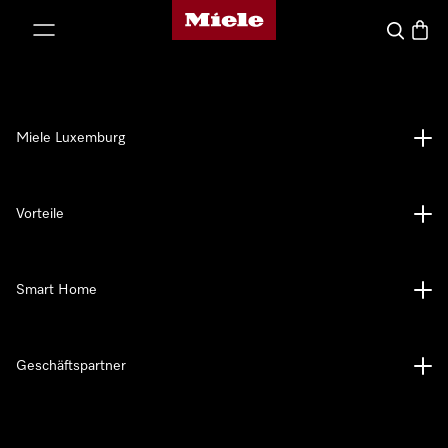
Miele-Homepage
nhalt springen
Suche
Waren
Miele Luxemburg
Vorteile
Smart Home
Geschäftspartner