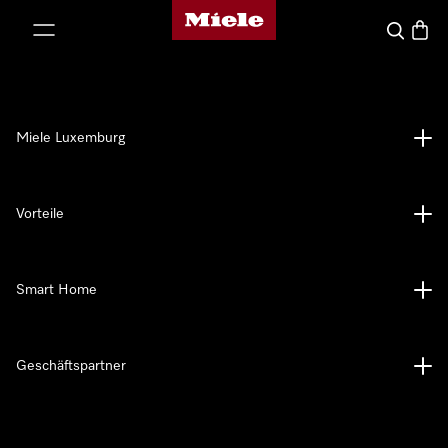
Miele-Homepage
nhalt springen
Suche
Waren
Miele Luxemburg
Vorteile
Smart Home
Geschäftspartner