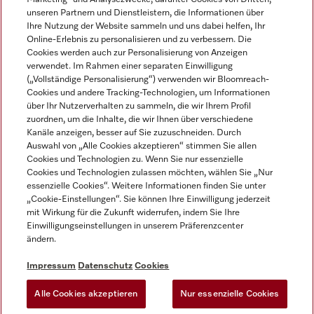
unseren Partnern und Dienstleistern, die Informationen über
Ihre Nutzung der Website sammeln und uns dabei helfen, Ihr
Online-Erlebnis zu personalisieren und zu verbessern. Die
Cookies werden auch zur Personalisierung von Anzeigen
verwendet. Im Rahmen einer separaten Einwilligung
(„Vollständige Personalisierung“) verwenden wir Bloomreach-
Miele auf Instagram
Miele auf Youtube
Cookies und andere Tracking-Technologien, um Informationen
über Ihr Nutzerverhalten zu sammeln, die wir Ihrem Profil
zuordnen, um die Inhalte, die wir Ihnen über verschiedene
Kanäle anzeigen, besser auf Sie zuzuschneiden. Durch
Auswahl von „Alle Cookies akzeptieren“ stimmen Sie allen
Cookies und Technologien zu. Wenn Sie nur essenzielle
Impressum
Cookies und Technologien zulassen möchten, wählen Sie „Nur
essenzielle Cookies“. Weitere Informationen finden Sie unter
AGB
„Cookie-Einstellungen“. Sie können Ihre Einwilligung jederzeit
Datenschutz
mit Wirkung für die Zukunft widerrufen, indem Sie Ihre
Einwilligungseinstellungen in unserem Präferenzcenter
Nutzungsbedingungen
ändern.
Barrièrefreiheetserklärung
Gesetzen über digitale Dienste
Impressum
Datenschutz
Cookies
Widerrufsformular
Alle Cookies akzeptieren
Nur essenzielle Cookies
Cookie-Einstellungen