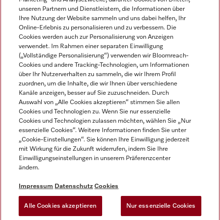
unseren Partnern und Dienstleistern, die Informationen über
Ihre Nutzung der Website sammeln und uns dabei helfen, Ihr
Online-Erlebnis zu personalisieren und zu verbessern. Die
Cookies werden auch zur Personalisierung von Anzeigen
verwendet. Im Rahmen einer separaten Einwilligung
(„Vollständige Personalisierung“) verwenden wir Bloomreach-
Miele auf Instagram
Miele auf Youtube
Cookies und andere Tracking-Technologien, um Informationen
über Ihr Nutzerverhalten zu sammeln, die wir Ihrem Profil
zuordnen, um die Inhalte, die wir Ihnen über verschiedene
Kanäle anzeigen, besser auf Sie zuzuschneiden. Durch
Auswahl von „Alle Cookies akzeptieren“ stimmen Sie allen
Cookies und Technologien zu. Wenn Sie nur essenzielle
Impressum
Cookies und Technologien zulassen möchten, wählen Sie „Nur
essenzielle Cookies“. Weitere Informationen finden Sie unter
AGB
„Cookie-Einstellungen“. Sie können Ihre Einwilligung jederzeit
Datenschutz
mit Wirkung für die Zukunft widerrufen, indem Sie Ihre
Einwilligungseinstellungen in unserem Präferenzcenter
Nutzungsbedingungen
ändern.
Barrièrefreiheetserklärung
Gesetzen über digitale Dienste
Impressum
Datenschutz
Cookies
Widerrufsformular
Alle Cookies akzeptieren
Nur essenzielle Cookies
Cookie-Einstellungen