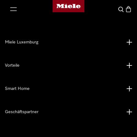
Miele-Homepage
nhalt springen
Suche
Waren
Miele Luxemburg
Vorteile
Smart Home
Geschäftspartner