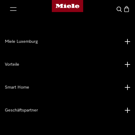
Miele-Homepage
nhalt springen
Suche
Waren
Miele Luxemburg
Vorteile
Smart Home
Geschäftspartner