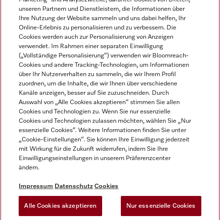
unseren Partnern und Dienstleistern, die Informationen über
Ihre Nutzung der Website sammeln und uns dabei helfen, Ihr
Online-Erlebnis zu personalisieren und zu verbessern. Die
Cookies werden auch zur Personalisierung von Anzeigen
verwendet. Im Rahmen einer separaten Einwilligung
(„Vollständige Personalisierung“) verwenden wir Bloomreach-
Miele auf Instagram
Miele auf Youtube
Cookies und andere Tracking-Technologien, um Informationen
über Ihr Nutzerverhalten zu sammeln, die wir Ihrem Profil
zuordnen, um die Inhalte, die wir Ihnen über verschiedene
Kanäle anzeigen, besser auf Sie zuzuschneiden. Durch
Auswahl von „Alle Cookies akzeptieren“ stimmen Sie allen
Cookies und Technologien zu. Wenn Sie nur essenzielle
Impressum
Cookies und Technologien zulassen möchten, wählen Sie „Nur
essenzielle Cookies“. Weitere Informationen finden Sie unter
AGB
„Cookie-Einstellungen“. Sie können Ihre Einwilligung jederzeit
Datenschutz
mit Wirkung für die Zukunft widerrufen, indem Sie Ihre
Einwilligungseinstellungen in unserem Präferenzcenter
Nutzungsbedingungen
ändern.
Barrièrefreiheetserklärung
Gesetzen über digitale Dienste
Impressum
Datenschutz
Cookies
Widerrufsformular
Alle Cookies akzeptieren
Nur essenzielle Cookies
Cookie-Einstellungen