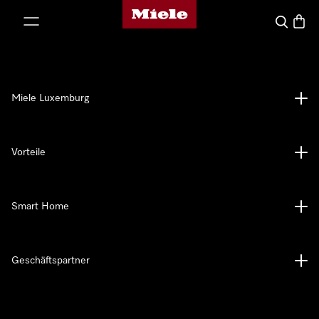
Miele-Homepage
nhalt springen
Suche
Waren
Miele Luxemburg
Vorteile
Smart Home
Geschäftspartner