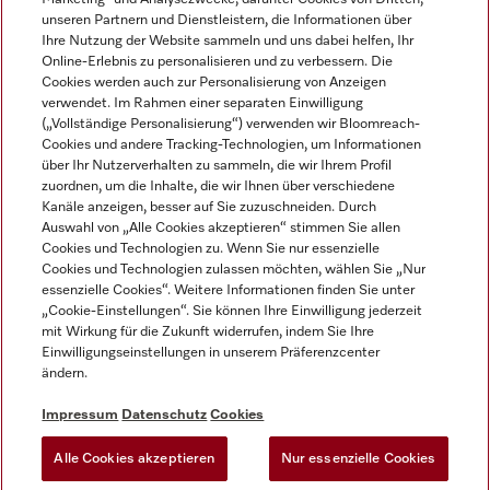
unseren Partnern und Dienstleistern, die Informationen über
Ihre Nutzung der Website sammeln und uns dabei helfen, Ihr
Online-Erlebnis zu personalisieren und zu verbessern. Die
Cookies werden auch zur Personalisierung von Anzeigen
verwendet. Im Rahmen einer separaten Einwilligung
(„Vollständige Personalisierung“) verwenden wir Bloomreach-
Miele auf Instagram
Miele auf Youtube
Cookies und andere Tracking-Technologien, um Informationen
über Ihr Nutzerverhalten zu sammeln, die wir Ihrem Profil
zuordnen, um die Inhalte, die wir Ihnen über verschiedene
Kanäle anzeigen, besser auf Sie zuzuschneiden. Durch
Auswahl von „Alle Cookies akzeptieren“ stimmen Sie allen
Cookies und Technologien zu. Wenn Sie nur essenzielle
Impressum
Cookies und Technologien zulassen möchten, wählen Sie „Nur
essenzielle Cookies“. Weitere Informationen finden Sie unter
AGB
„Cookie-Einstellungen“. Sie können Ihre Einwilligung jederzeit
Datenschutz
mit Wirkung für die Zukunft widerrufen, indem Sie Ihre
Einwilligungseinstellungen in unserem Präferenzcenter
Nutzungsbedingungen
ändern.
Barrièrefreiheetserklärung
Gesetzen über digitale Dienste
Impressum
Datenschutz
Cookies
Widerrufsformular
Alle Cookies akzeptieren
Nur essenzielle Cookies
Cookie-Einstellungen