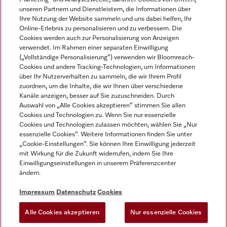
unseren Partnern und Dienstleistern, die Informationen über
Ihre Nutzung der Website sammeln und uns dabei helfen, Ihr
Online-Erlebnis zu personalisieren und zu verbessern. Die
Cookies werden auch zur Personalisierung von Anzeigen
verwendet. Im Rahmen einer separaten Einwilligung
(„Vollständige Personalisierung“) verwenden wir Bloomreach-
Miele auf Instagram
Miele auf Youtube
Cookies und andere Tracking-Technologien, um Informationen
über Ihr Nutzerverhalten zu sammeln, die wir Ihrem Profil
zuordnen, um die Inhalte, die wir Ihnen über verschiedene
Kanäle anzeigen, besser auf Sie zuzuschneiden. Durch
Auswahl von „Alle Cookies akzeptieren“ stimmen Sie allen
Cookies und Technologien zu. Wenn Sie nur essenzielle
Impressum
Cookies und Technologien zulassen möchten, wählen Sie „Nur
essenzielle Cookies“. Weitere Informationen finden Sie unter
AGB
„Cookie-Einstellungen“. Sie können Ihre Einwilligung jederzeit
Datenschutz
mit Wirkung für die Zukunft widerrufen, indem Sie Ihre
Einwilligungseinstellungen in unserem Präferenzcenter
Nutzungsbedingungen
ändern.
Barrièrefreiheetserklärung
Gesetzen über digitale Dienste
Impressum
Datenschutz
Cookies
Widerrufsformular
Alle Cookies akzeptieren
Nur essenzielle Cookies
Cookie-Einstellungen