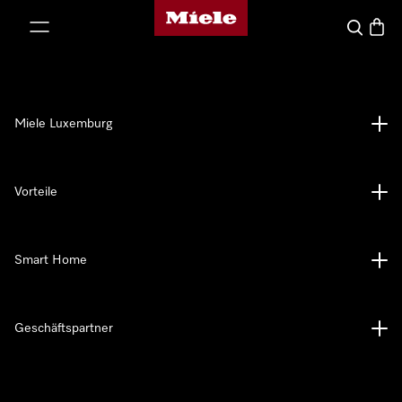
Miele-Homepage
nhalt springen
Suche
Waren
Miele Luxemburg
Vorteile
Smart Home
Geschäftspartner