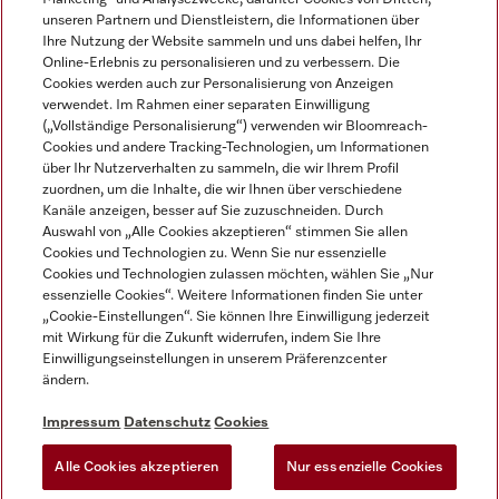
unseren Partnern und Dienstleistern, die Informationen über
Ihre Nutzung der Website sammeln und uns dabei helfen, Ihr
Online-Erlebnis zu personalisieren und zu verbessern. Die
Cookies werden auch zur Personalisierung von Anzeigen
verwendet. Im Rahmen einer separaten Einwilligung
(„Vollständige Personalisierung“) verwenden wir Bloomreach-
Miele auf Instagram
Miele auf Youtube
Cookies und andere Tracking-Technologien, um Informationen
über Ihr Nutzerverhalten zu sammeln, die wir Ihrem Profil
zuordnen, um die Inhalte, die wir Ihnen über verschiedene
Kanäle anzeigen, besser auf Sie zuzuschneiden. Durch
Auswahl von „Alle Cookies akzeptieren“ stimmen Sie allen
Cookies und Technologien zu. Wenn Sie nur essenzielle
Impressum
Cookies und Technologien zulassen möchten, wählen Sie „Nur
essenzielle Cookies“. Weitere Informationen finden Sie unter
AGB
„Cookie-Einstellungen“. Sie können Ihre Einwilligung jederzeit
Datenschutz
mit Wirkung für die Zukunft widerrufen, indem Sie Ihre
Einwilligungseinstellungen in unserem Präferenzcenter
Nutzungsbedingungen
ändern.
Barrièrefreiheetserklärung
Gesetzen über digitale Dienste
Impressum
Datenschutz
Cookies
Widerrufsformular
Alle Cookies akzeptieren
Nur essenzielle Cookies
Cookie-Einstellungen