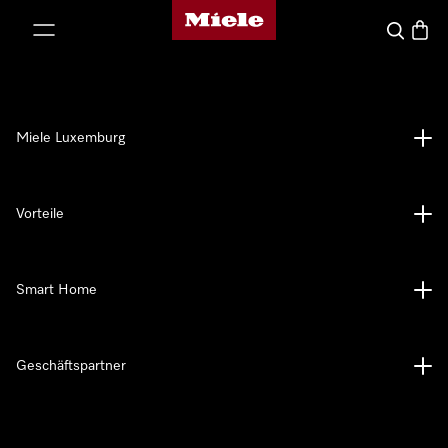
Miele-Homepage
nhalt springen
Suche
Waren
Miele Luxemburg
Vorteile
Smart Home
Geschäftspartner