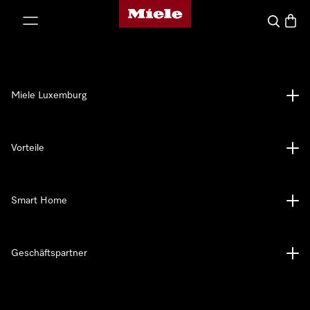
Miele-Homepage
nhalt springen
Suche
Waren
Miele Luxemburg
Vorteile
Smart Home
Geschäftspartner