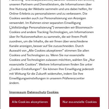
unseren Partnern und Dienstleistern, die Informationen über
Ihre Nutzung der Website sammeln und uns dabei helfen, Ihr
Online-Erlebnis zu personalisieren und zu verbessern. Die
Cookies werden auch zur Personalisierung von Anzeigen
verwendet. Im Rahmen einer separaten Einwilligung
(„Vollständige Personalisierung“) verwenden wir Bloomreach-
Miele auf Instagram
Miele auf Youtube
Cookies und andere Tracking-Technologien, um Informationen
über Ihr Nutzerverhalten zu sammeln, die wir Ihrem Profil
zuordnen, um die Inhalte, die wir Ihnen über verschiedene
Kanäle anzeigen, besser auf Sie zuzuschneiden. Durch
Auswahl von „Alle Cookies akzeptieren“ stimmen Sie allen
Cookies und Technologien zu. Wenn Sie nur essenzielle
Impressum
Cookies und Technologien zulassen möchten, wählen Sie „Nur
essenzielle Cookies“. Weitere Informationen finden Sie unter
AGB
„Cookie-Einstellungen“. Sie können Ihre Einwilligung jederzeit
Datenschutz
mit Wirkung für die Zukunft widerrufen, indem Sie Ihre
Einwilligungseinstellungen in unserem Präferenzcenter
Nutzungsbedingungen
ändern.
Barrièrefreiheetserklärung
Gesetzen über digitale Dienste
Impressum
Datenschutz
Cookies
Widerrufsformular
Alle Cookies akzeptieren
Nur essenzielle Cookies
Cookie-Einstellungen