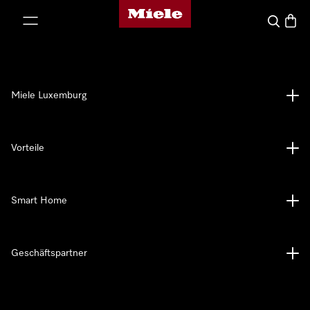
Miele-Homepage
nhalt springen
Suche
Waren
Miele Luxemburg
Vorteile
Smart Home
Geschäftspartner