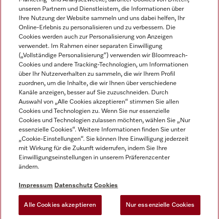
unseren Partnern und Dienstleistern, die Informationen über
Ihre Nutzung der Website sammeln und uns dabei helfen, Ihr
Online-Erlebnis zu personalisieren und zu verbessern. Die
Cookies werden auch zur Personalisierung von Anzeigen
verwendet. Im Rahmen einer separaten Einwilligung
(„Vollständige Personalisierung“) verwenden wir Bloomreach-
Miele auf Instagram
Miele auf Youtube
Cookies und andere Tracking-Technologien, um Informationen
über Ihr Nutzerverhalten zu sammeln, die wir Ihrem Profil
zuordnen, um die Inhalte, die wir Ihnen über verschiedene
Kanäle anzeigen, besser auf Sie zuzuschneiden. Durch
Auswahl von „Alle Cookies akzeptieren“ stimmen Sie allen
Cookies und Technologien zu. Wenn Sie nur essenzielle
Impressum
Cookies und Technologien zulassen möchten, wählen Sie „Nur
essenzielle Cookies“. Weitere Informationen finden Sie unter
AGB
„Cookie-Einstellungen“. Sie können Ihre Einwilligung jederzeit
Datenschutz
mit Wirkung für die Zukunft widerrufen, indem Sie Ihre
Einwilligungseinstellungen in unserem Präferenzcenter
Nutzungsbedingungen
ändern.
Barrièrefreiheetserklärung
Gesetzen über digitale Dienste
Impressum
Datenschutz
Cookies
Widerrufsformular
Alle Cookies akzeptieren
Nur essenzielle Cookies
Cookie-Einstellungen