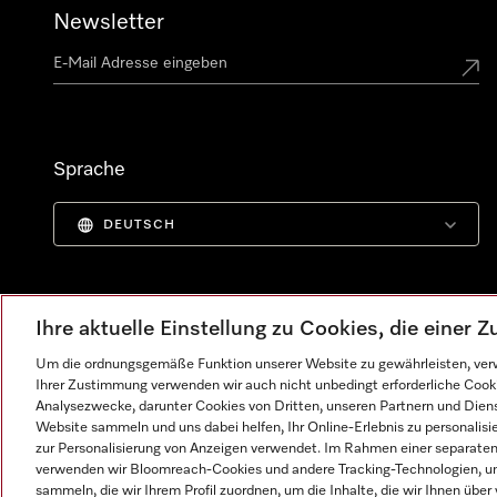
Newsletter
Sprache
DEUTSCH
Ihre aktuelle Einstellung zu Cookies, die einer
Um die ordnungsgemäße Funktion unserer Website zu gewährleisten, verw
Ihrer Zustimmung verwenden wir auch nicht unbedingt erforderliche Cook
Analysezwecke, darunter Cookies von Dritten, unseren Partnern und Dienst
Website sammeln und uns dabei helfen, Ihr Online-Erlebnis zu personalis
zur Personalisierung von Anzeigen verwendet. Im Rahmen einer separaten E
verwenden wir Bloomreach-Cookies und andere Tracking-Technologien, um
Impressum
AGB
Datenschutz
Nutzungsbedingunge
sammeln, die wir Ihrem Profil zuordnen, um die Inhalte, die wir Ihnen übe