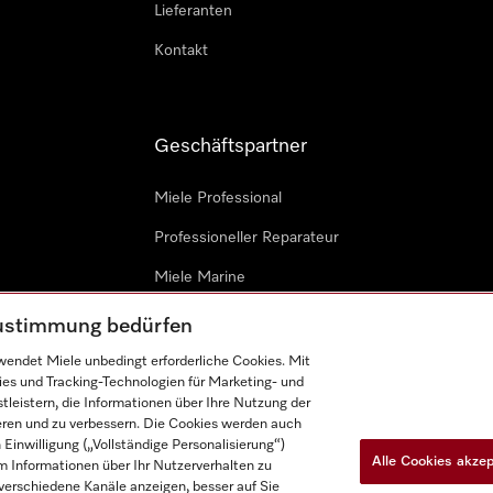
Lieferanten
Kontakt
Geschäftspartner
Miele Professional
Professioneller Reparateur
Miele Marine
Architekten & Bauträger
 Zustimmung bedürfen
endet Miele unbedingt erforderliche Cookies. Mit
ies und Tracking-Technologien für Marketing- und
leistern, die Informationen über Ihre Nutzung der
ieren und zu verbessern. Die Cookies werden auch
inwilligung („Vollständige Personalisierung“)
Alle Cookies akze
 Informationen über Ihr Nutzerverhalten zu
n
Barrièrefreiheetserklärung
Gesetzen über digitale Dienste
r verschiedene Kanäle anzeigen, besser auf Sie