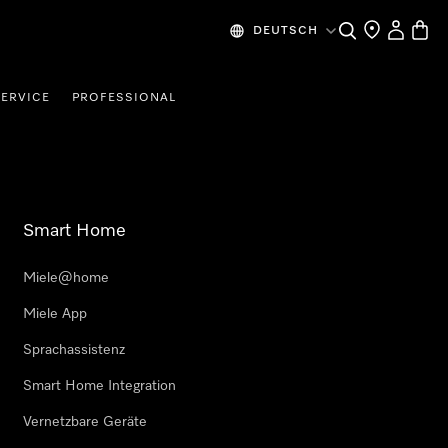
Suche
Händlersuche
Benutzer
Waren
DEUTSCH
SERVICE
PROFESSIONAL
Smart Home
Miele@home
Miele App
Sprachassistenz
Smart Home Integration
Vernetzbare Geräte