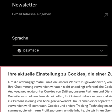
Newsletter
Sprache
DEUTSCH
Ihre aktuelle Einstellung zu Cookies, die einer
Um die ordnungsgemäße Funktion unserer Website zu gewährleisten, verw
Ihrer Zustimmung verwenden wir auch nicht unbedingt erforderliche Cook
Analysezwecke, darunter Cookies von Dritten, unseren Partnern und Dienst
Website sammeln und uns dabei helfen, Ihr Online-Erlebnis zu personalis
zur Personalisierung von Anzeigen verwendet. Im Rahmen einer separaten E
verwenden wir Bloomreach-Cookies und andere Tracking-Technologien, um
Impressum
AGB
Datenschutz
Nutzungsbedingunge
sammeln, die wir Ihrem Profil zuordnen, um die Inhalte, die wir Ihnen übe