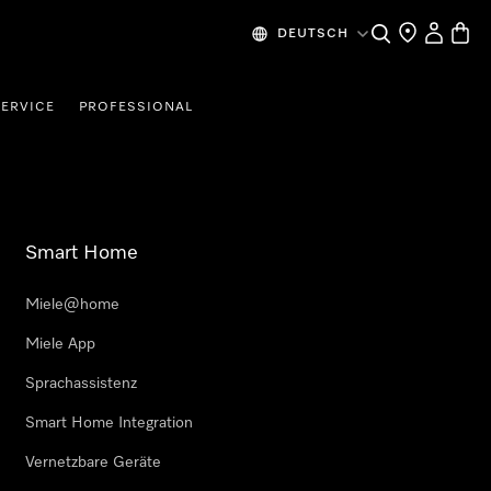
Suche
Händlersuche
Benutzer
Waren
DEUTSCH
SERVICE
PROFESSIONAL
Smart Home
Miele@home
Miele App
Sprachassistenz
Smart Home Integration
Vernetzbare Geräte