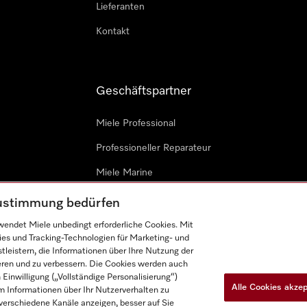
Lieferanten
Kontakt
Geschäftspartner
Miele Professional
Professioneller Reparateur
Miele Marine
Architekten & Bauträger
 Zustimmung bedürfen
endet Miele unbedingt erforderliche Cookies. Mit
ies und Tracking-Technologien für Marketing- und
leistern, die Informationen über Ihre Nutzung der
ieren und zu verbessern. Die Cookies werden auch
inwilligung („Vollständige Personalisierung“)
Alle Cookies akze
 Informationen über Ihr Nutzerverhalten zu
n
Barrièrefreiheetserklärung
Gesetzen über digitale Dienste
r verschiedene Kanäle anzeigen, besser auf Sie