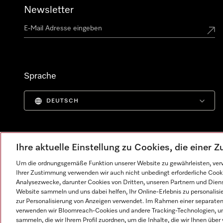
Newsletter
Sprache
DEUTSCH
Ihre aktuelle Einstellung zu Cookies, die einer
Um die ordnungsgemäße Funktion unserer Website zu gewährleisten, verw
Ihrer Zustimmung verwenden wir auch nicht unbedingt erforderliche Cook
Analysezwecke, darunter Cookies von Dritten, unseren Partnern und Dienst
Website sammeln und uns dabei helfen, Ihr Online-Erlebnis zu personalis
zur Personalisierung von Anzeigen verwendet. Im Rahmen einer separaten E
verwenden wir Bloomreach-Cookies und andere Tracking-Technologien, um
Impressum
AGB
Datenschutz
Nutzungsbedingunge
sammeln, die wir Ihrem Profil zuordnen, um die Inhalte, die wir Ihnen übe