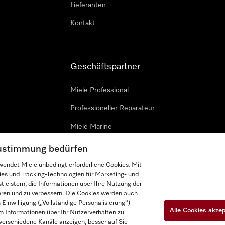
Lieferanten
Kontakt
Geschäftspartner
Miele Professional
Professioneller Reparateur
Miele Marine
Architekten & Bauträger
 Zustimmung bedürfen
endet Miele unbedingt erforderliche Cookies. Mit
ies und Tracking-Technologien für Marketing- und
leistern, die Informationen über Ihre Nutzung der
ieren und zu verbessern. Die Cookies werden auch
inwilligung („Vollständige Personalisierung“)
Alle Cookies akze
 Informationen über Ihr Nutzerverhalten zu
n
Barrièrefreiheetserklärung
Gesetzen über digitale Dienste
r verschiedene Kanäle anzeigen, besser auf Sie