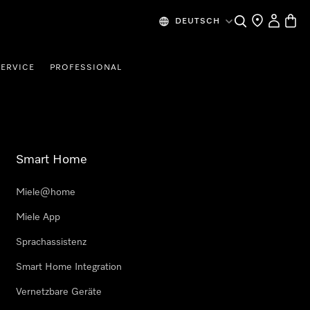
Suche
Händlersuche
Benutzer
Waren
DEUTSCH
SERVICE
PROFESSIONAL
Smart Home
Miele@home
Miele App
Sprachassistenz
Smart Home Integration
Vernetzbare Geräte