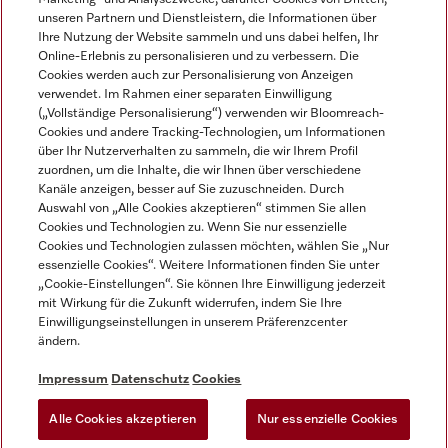
unseren Partnern und Dienstleistern, die Informationen über
Ihre Nutzung der Website sammeln und uns dabei helfen, Ihr
Online-Erlebnis zu personalisieren und zu verbessern. Die
Cookies werden auch zur Personalisierung von Anzeigen
verwendet. Im Rahmen einer separaten Einwilligung
(„Vollständige Personalisierung“) verwenden wir Bloomreach-
Miele auf Instagram
Miele auf Youtube
Cookies und andere Tracking-Technologien, um Informationen
über Ihr Nutzerverhalten zu sammeln, die wir Ihrem Profil
zuordnen, um die Inhalte, die wir Ihnen über verschiedene
Kanäle anzeigen, besser auf Sie zuzuschneiden. Durch
Auswahl von „Alle Cookies akzeptieren“ stimmen Sie allen
Cookies und Technologien zu. Wenn Sie nur essenzielle
Impressum
Cookies und Technologien zulassen möchten, wählen Sie „Nur
essenzielle Cookies“. Weitere Informationen finden Sie unter
AGB
„Cookie-Einstellungen“. Sie können Ihre Einwilligung jederzeit
Datenschutz
mit Wirkung für die Zukunft widerrufen, indem Sie Ihre
Einwilligungseinstellungen in unserem Präferenzcenter
Nutzungsbedingungen
ändern.
Barrièrefreiheetserklärung
Gesetzen über digitale Dienste
Impressum
Datenschutz
Cookies
Widerrufsformular
Alle Cookies akzeptieren
Nur essenzielle Cookies
Cookie-Einstellungen