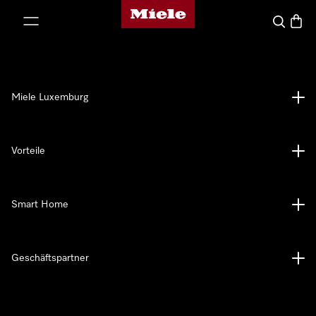
Miele-Homepage
nhalt springen
Suche
Waren
Miele Luxemburg
Vorteile
Smart Home
Geschäftspartner