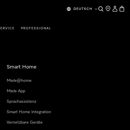
Suche
Händlersuche
Benutzer
Waren
DEUTSCH
SERVICE
PROFESSIONAL
Smart Home
Miele@home
Miele App
Sprachassistenz
Smart Home Integration
Vernetzbare Geräte