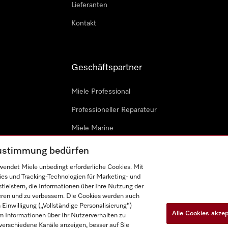
Lieferanten
Kontakt
Geschäftspartner
Miele Professional
Professioneller Reparateur
Miele Marine
Architekten & Bauträger
 Zustimmung bedürfen
endet Miele unbedingt erforderliche Cookies. Mit
ies und Tracking-Technologien für Marketing- und
leistern, die Informationen über Ihre Nutzung der
ieren und zu verbessern. Die Cookies werden auch
inwilligung („Vollständige Personalisierung“)
Alle Cookies akze
 Informationen über Ihr Nutzerverhalten zu
n
Barrièrefreiheetserklärung
Gesetzen über digitale Dienste
r verschiedene Kanäle anzeigen, besser auf Sie