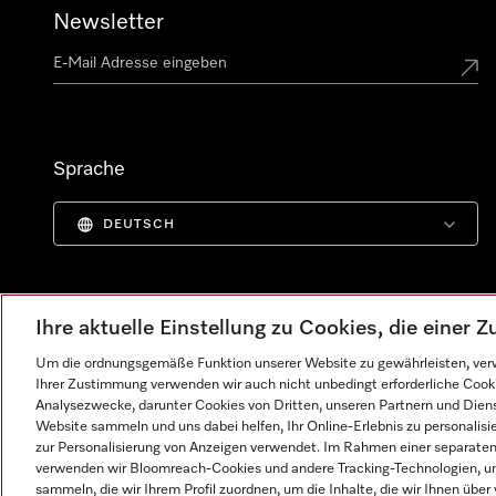
Newsletter
Sprache
DEUTSCH
Ihre aktuelle Einstellung zu Cookies, die einer
Um die ordnungsgemäße Funktion unserer Website zu gewährleisten, verw
Ihrer Zustimmung verwenden wir auch nicht unbedingt erforderliche Cook
Analysezwecke, darunter Cookies von Dritten, unseren Partnern und Dienst
Website sammeln und uns dabei helfen, Ihr Online-Erlebnis zu personalis
zur Personalisierung von Anzeigen verwendet. Im Rahmen einer separaten E
verwenden wir Bloomreach-Cookies und andere Tracking-Technologien, um
Impressum
AGB
Datenschutz
Nutzungsbedingunge
sammeln, die wir Ihrem Profil zuordnen, um die Inhalte, die wir Ihnen übe