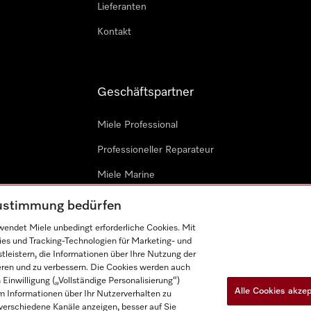
Lieferanten
Kontakt
Geschäftspartner
Miele Professional
Professioneller Reparateur
Miele Marine
Architekten & Bauträger
 Zustimmung bedürfen
endet Miele unbedingt erforderliche Cookies. Mit
ies und Tracking-Technologien für Marketing- und
leistern, die Informationen über Ihre Nutzung der
ieren und zu verbessern. Die Cookies werden auch
inwilligung („Vollständige Personalisierung“)
Alle Cookies akze
 Informationen über Ihr Nutzerverhalten zu
n
Barrièrefreiheetserklärung
Gesetzen über digitale Dienste
r verschiedene Kanäle anzeigen, besser auf Sie