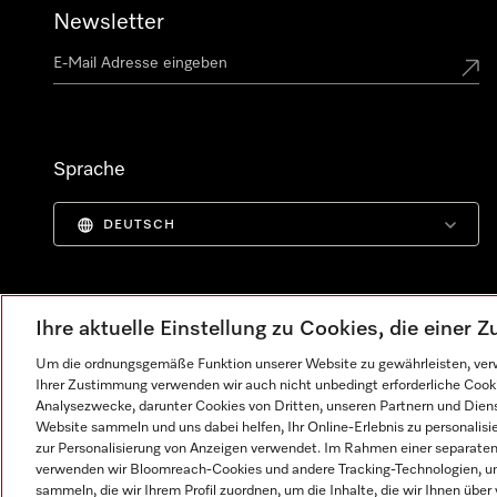
Newsletter
Sprache
DEUTSCH
Ihre aktuelle Einstellung zu Cookies, die einer
Um die ordnungsgemäße Funktion unserer Website zu gewährleisten, verw
Ihrer Zustimmung verwenden wir auch nicht unbedingt erforderliche Cook
Analysezwecke, darunter Cookies von Dritten, unseren Partnern und Dienst
Website sammeln und uns dabei helfen, Ihr Online-Erlebnis zu personalis
zur Personalisierung von Anzeigen verwendet. Im Rahmen einer separaten E
verwenden wir Bloomreach-Cookies und andere Tracking-Technologien, um
Impressum
AGB
Datenschutz
Nutzungsbedingunge
sammeln, die wir Ihrem Profil zuordnen, um die Inhalte, die wir Ihnen übe