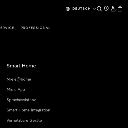
Suche
Händlersuche
Benutzer
Waren
DEUTSCH
SERVICE
PROFESSIONAL
Smart Home
Miele@home
Miele App
Sprachassistenz
Smart Home Integration
Vernetzbare Geräte