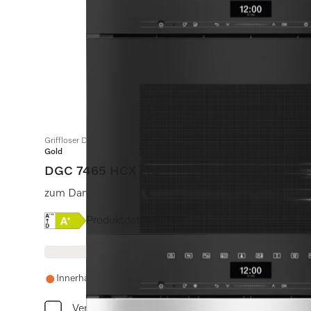
Griffloser Dampfbackofen mit Frisch- und Abwasseranschluss
Gold
DGC 7465 HCX Pro
zum Dampfgaren, Backen, Braten mit Vernetzung + Hy
Onlinelabel Image, Energielabel
Produktdatenblatt
Innerhalb einer Woche wieder auf Lager
Vergleichen