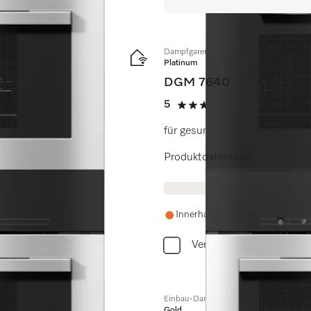
Dampfgarer mit Mikrowelle
Platinum
DGM 7640
etzung.
5
(3 Bewertunge
5 Sterne von 5
für gesundes Kochen und sch
Produktdatenblatt
Innerhalb einer Woche wieder a
Vergleichen
Einbau-Dampfgarer
Gold