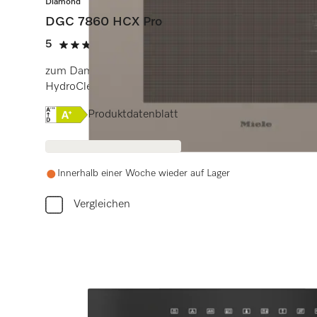
Diamond
DGC 7860 HCX Pro
5
(1 Bewertung)
5 Sterne von 5
zum Dampfgaren, Backen, Braten mit kabellosem Spe
HydroClean.
Onlinelabel Image, Energielabel
Produktdatenblatt
Innerhalb einer Woche wieder auf Lager
Vergleichen
Benö