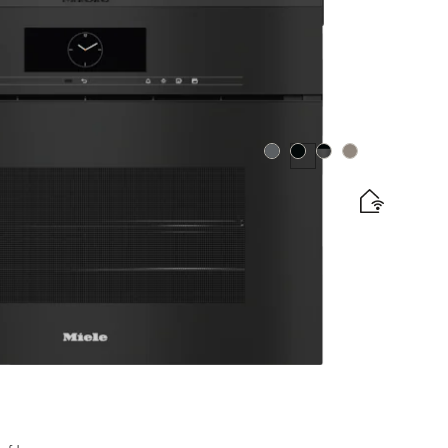
uf Lager
Farbe:
Farbe:
Farbe:
Farbe:
n)
ten mit kabellosem Speisenthermometer +
elabel