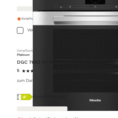
Innerhalb einer Woche wieder auf Lager
Vergleichen
Dampfbackofen mit Frisch- und Abwasseranschluss
Platinum
DGC 7665 HC Pro
5
(2 Bewertungen)
5 Sterne von 5
zum Dampfgaren, Backen, Braten mit Speisenthermom
Onlinelabel Image, Energielabel
Produktdatenblatt