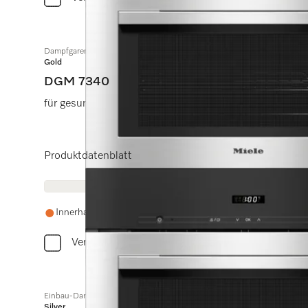
Dampfgarer mit Mikrowelle
Gold
DGM 7340
für gesundes Kochen und schnelles Erwärmen mit Vern
Produktdatenblatt
Innerhalb einer Woche wieder auf Lager
Vergleichen
Einbau-Dampfgarer
Silver