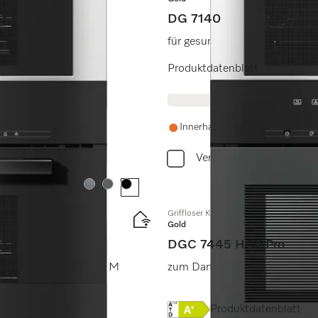
DG 7140
für gesundes Kochen mit Aut
Produktdatenblatt
Innerhalb einer Woche wieder a
Vergleichen
Farbe:
Farbe:
Farbe:
Griffloser Kompakt-Dampfbackofen mit
Gold
DGC 7445 HCX Pro
netzung, Menügaren + M
zum Dampfgaren, Backen, Bra
Onlinelabel Image, Energi
Produktdatenblatt