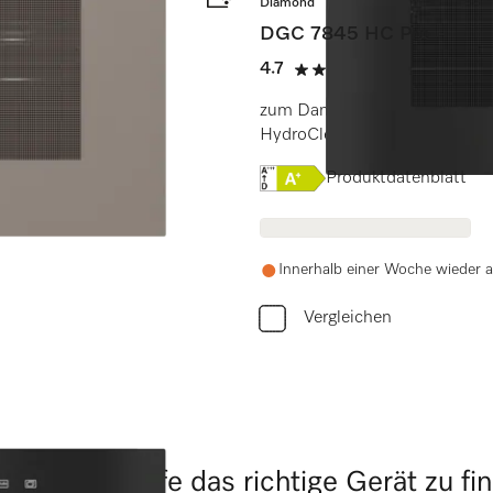
Diamond
DGC 7845 HC Pro
4.7
(3 Bewertung
4.7 Sterne von 5
isenthermometer +
zum Dampfgaren, Backen, Bra
HydroClean.
Onlinelabel Image, Energi
Produktdatenblatt
Innerhalb einer Woche wieder a
Vergleichen
tigen Sie Hilfe das richtige Gerät zu fi