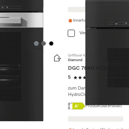
Innerhalb einer Woche wieder a
Vergleichen
Farbe:
Farbe:
Farbe:
Griffloser Kompakt-Dampfbackofen
Diamond
DGC 7840 HCX Pro
5
(3 Bewertunge
5 Sterne von 5
eter + HydroClean.
zum Dampfgaren, Backen, Bra
HydroClean.
Onlinelabel Image, Energi
Produktdatenblatt