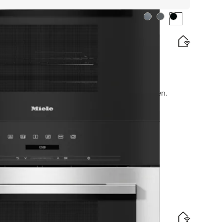
Farbe:
Farbe:
Farbe:
n)
nelles Erwärmen mit Vernetzung und Menügaren.
uf Lager