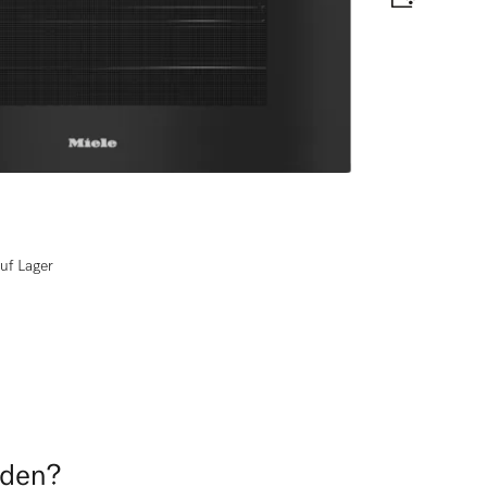
en)
ten mit kabellosem Speisenthermometer +
elabel
uf Lager
nden?