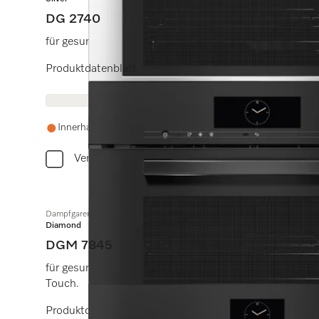
DG 2740
für gesundes Kochen mit Automatikprogrammen.
Produktdatenblatt
Innerhalb einer Woche wieder auf Lager
Vergleichen
Dampfgarer mit Mikrowelle und Frischwasseranschluss
Diamond
DGM 7845
für gesundes Kochen und schnelles Erwärmen mit Ver
Touch.
Produktdatenblatt