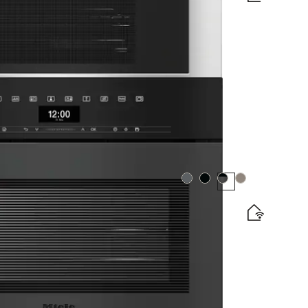
omatikprogrammen und Vernetzung.
uf Lager
Farbe:
Farbe:
Farbe:
Farbe:
 Frisch- und Abwasseranschluss
ten mit Vernetzung + HydroClean.
elabel