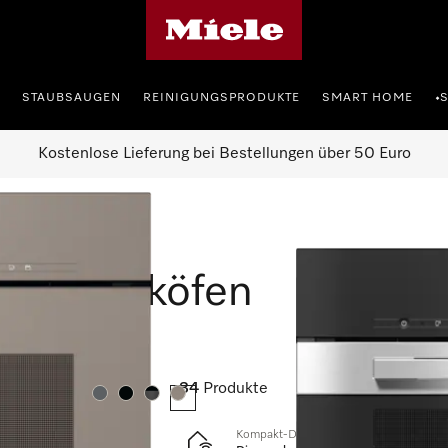
Miele-Homepage
STAUBSAUGEN
REINIGUNGSPRODUKTE
SMART HOME
•
Kostenlose Lieferung bei Bestellungen über 50 Euro
ampfbacköfen
34
Produkte
Farbe:
Farbe:
Farbe:
Farbe:
Kompakt-Dampfbackofen mit Frisch- u