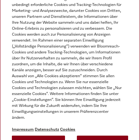
unbedingt erforderliche Cookies und Tracking-Technologien für
DEUTSCH
Marketing- und Analysezwecke, darunter Cookies von Dritten,
unseren Partnern und Dienstleistern, die Informationen über
Ihre Nutzung der Website sammeln und uns dabei helfen, Ihr
Online-Erlebnis zu personalisieren und zu verbessern. Die
Cookies werden auch zur Personalisierung von Anzeigen
verwendet. Im Rahmen einer separaten Einwilligung
(„Vollständige Personalisierung“) verwenden wir Bloomreach-
Miele auf Instagram
Miele auf Youtube
Cookies und andere Tracking-Technologien, um Informationen
über Ihr Nutzerverhalten zu sammeln, die wir Ihrem Profil
zuordnen, um die Inhalte, die wir Ihnen über verschiedene
Kanäle anzeigen, besser auf Sie zuzuschneiden. Durch
Auswahl von „Alle Cookies akzeptieren“ stimmen Sie allen
Cookies und Technologien zu. Wenn Sie nur essenzielle
Impressum
Cookies und Technologien zulassen möchten, wählen Sie „Nur
essenzielle Cookies“. Weitere Informationen finden Sie unter
AGB
„Cookie-Einstellungen“. Sie können Ihre Einwilligung jederzeit
Datenschutz
mit Wirkung für die Zukunft widerrufen, indem Sie Ihre
Einwilligungseinstellungen in unserem Präferenzcenter
Nutzungsbedingungen
ändern.
Barrièrefreiheetserklärung
Gesetzen über digitale Dienste
Impressum
Datenschutz
Cookies
Widerrufsformular