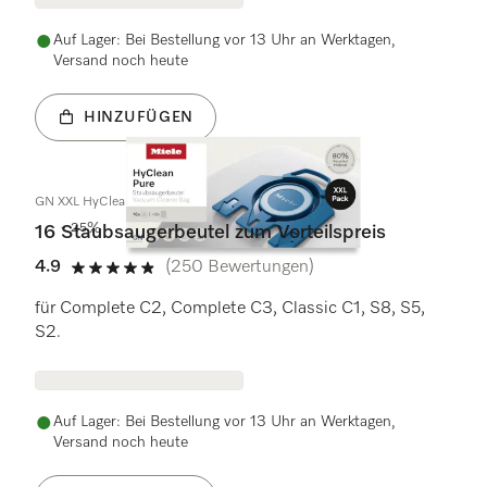
Auf Lager: Bei Bestellung vor 13 Uhr an Werktagen,
Versand noch heute
HINZUFÜGEN
GN XXL HyClean Pure
- 25%
16 Staubsaugerbeutel zum Vorteilspreis
4.9
(250 Bewertungen)
4.9 Sterne von 5
für Complete C2, Complete C3, Classic C1, S8, S5,
S2.
Auf Lager: Bei Bestellung vor 13 Uhr an Werktagen,
Versand noch heute