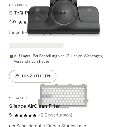
SBD 680-3
E-TeQ Plus – Bodendüse
4.9
(17 Bewertungen)
4.9 Sterne von 5
für perfekte Reinigung bei niedriger Wattzahl.
Auf Lager: Bei Bestellung vor 13 Uhr an Werktagen,
Versand noch heute
HINZUFÜGEN
SF-SA 50-1
Silence AirClean Filter
5
(2 Bewertungen)
5 Sterne von 5
der Schalldämpfer für den Staubsauger.