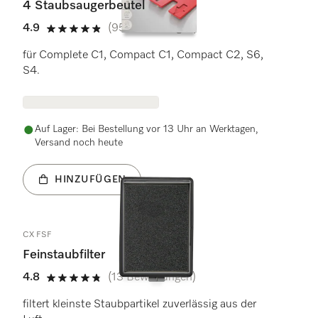
4 Staubsaugerbeutel
4.9
(95 Bewertungen)
4.9 Sterne von 5
für Complete C1, Compact C1, Compact C2, S6,
S4.
Auf Lager: Bei Bestellung vor 13 Uhr an Werktagen,
Versand noch heute
HINZUFÜGEN
CX FSF
Feinstaubfilter
4.8
(13 Bewertungen)
4.8 Sterne von 5
filtert kleinste Staubpartikel zuverlässig aus der