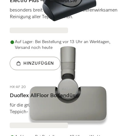
Electro Plus – Bodenbürste
besonders breit zur schnellen und tiefenwirksamen
Reinigung aller Teppichhöhen.
Auf Lager: Bei Bestellung vor 13 Uhr an Werktagen,
Versand noch heute
HINZUFÜGEN
HX-AF 20
Duoflex AllFloor Bodendüse
für die gründliche und einfache Reinigung von
Teppich- und Hartböden.