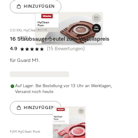
HINZUFÜGEN
CO XXL HyClean Pure
- 25%
16 Staubsaugerbeutel zum Vorteilspreis
4.9
(15 Bewertungen)
4.9 Sterne von 5
für Guard M1.
Auf Lager: Bei Bestellung vor 13 Uhr an Werktagen,
Versand noch heute
HINZUFÜGEN
FJM HyClean Pure