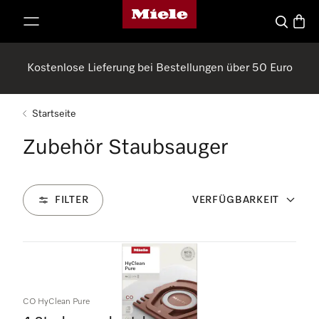
Miele-Homepage
nhalt springen
Suche
Waren
Kostenlose Lieferung bei Bestellungen über 50 Euro
Startseite
Zubehör Staubsauger
FILTER
VERFÜGBARKEIT
80
Produkte
CO HyClean Pure