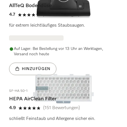
AllTeQ Bodendüse
4.7
(121 Bewertungen)
4.7 Sterne von 5
für extrem leichtläufiges Staubsaugen.
Auf Lager: Bei Bestellung vor 13 Uhr an Werktagen,
Versand noch heute
HINZUFÜGEN
SF-HA 50-1
HEPA AirClean Filter
4.9
(151 Bewertungen)
4.9 Sterne von 5
schließt Feinstaub und Allergene sicher ein.