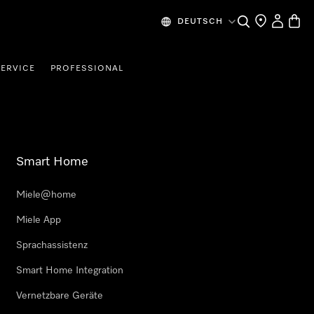
Suche
Händlersuche
Benutzer
Waren
DEUTSCH
SERVICE
PROFESSIONAL
Smart Home
Miele@home
Miele App
Sprachassistenz
Smart Home Integration
Vernetzbare Geräte