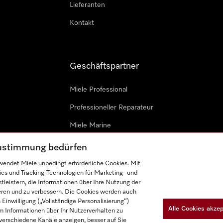
Lieferanten
Kontakt
Geschäftspartner
Miele Professional
Professioneller Reparateur
Miele Marine
Architekten & Bauträger
 Zustimmung bedürfen
endet Miele unbedingt erforderliche Cookies. Mit
ies und Tracking-Technologien für Marketing- und
leistern, die Informationen über Ihre Nutzung der
ieren und zu verbessern. Die Cookies werden auch
inwilligung („Vollständige Personalisierung“)
Alle Cookies akze
 Informationen über Ihr Nutzerverhalten zu
n
Barrièrefreiheetserklärung
Gesetzen über digitale Dienste
r verschiedene Kanäle anzeigen, besser auf Sie