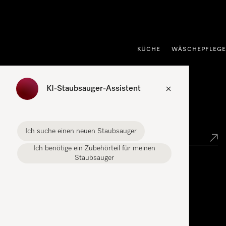
nhalt springen
KÜCHE
WÄSCHEPFLEGE
KI-Staubsauger-Assistent
Händlersuche
Ich suche einen neuen Staubsauger
Ich benötige ein Zubehörteil für meinen
Staubsauger
Miele Experience Center
Miele Experience Center Gasperich