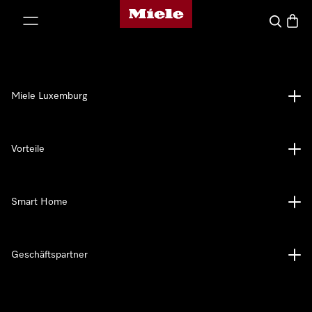
Miele-Homepage
nhalt springen
Suche
Waren
Miele Luxemburg
Vorteile
Smart Home
Geschäftspartner