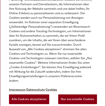
unseren Partnern und Dienstleistern, die Informationen über
Ihre Nutzung der Website sammeln und uns dabei helfen, Ihr
Online-Erlebnis zu personalisieren und zu verbessern. Die
Cookies werden auch zur Personalisierung von Anzeigen
verwendet. Im Rahmen einer separaten Einwilligung
(„Vollständige Personalisierung“) verwenden wir Bloomreach-
Miele auf Instagram
Miele auf Youtube
Cookies und andere Tracking-Technologien, um Informationen
über Ihr Nutzerverhalten zu sammeln, die wir Ihrem Profil
zuordnen, um die Inhalte, die wir Ihnen über verschiedene
Kanäle anzeigen, besser auf Sie zuzuschneiden. Durch
Auswahl von „Alle Cookies akzeptieren“ stimmen Sie allen
Cookies und Technologien zu. Wenn Sie nur essenzielle
Impressum
Cookies und Technologien zulassen möchten, wählen Sie „Nur
essenzielle Cookies“. Weitere Informationen finden Sie unter
AGB
„Cookie-Einstellungen“. Sie können Ihre Einwilligung jederzeit
Datenschutz
mit Wirkung für die Zukunft widerrufen, indem Sie Ihre
Einwilligungseinstellungen in unserem Präferenzcenter
Nutzungsbedingungen
ändern.
Barrièrefreiheetserklärung
Gesetzen über digitale Dienste
Impressum
Datenschutz
Cookies
Widerrufsformular
Alle Cookies akzeptieren
Nur essenzielle Cookies
Cookie-Einstellungen